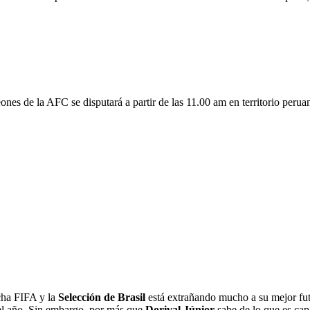
es de la AFC se disputará a partir de las 11.00 am en territorio peruan
cha FIFA y la
Selección de Brasil
está extrañando mucho a su mejor futb
el año. Sin embargo, por más que
Dorival Júnior
sabe de lo que es cap