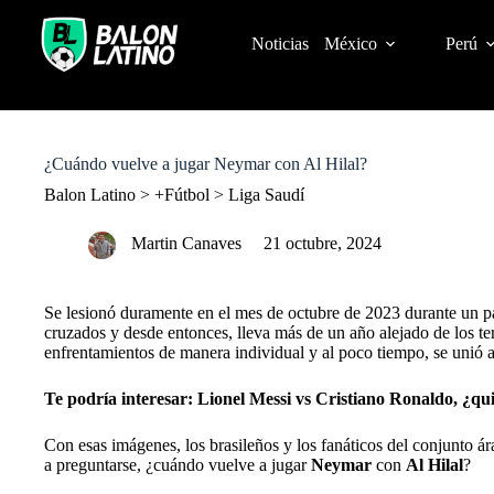
S
k
Noticias
México
Perú
i
p
t
o
c
o
¿Cuándo vuelve a jugar Neymar con Al Hilal?
n
t
Balon Latino
>
+Fútbol
>
Liga Saudí
e
n
Martin Canaves
21 octubre, 2024
t
Se lesionó duramente en el mes de octubre de 2023 durante un p
cruzados y desde entonces, lleva más de un año alejado de los te
enfrentamientos de manera individual y al poco tiempo, se unió 
Te podría interesar:
Lionel Messi vs Cristiano Ronaldo, ¿qui
Con esas imágenes, los brasileños y los fanáticos del conjunto á
a preguntarse, ¿cuándo vuelve a jugar
Neymar
con
Al Hilal
?