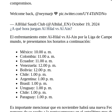
compromisos.
Welcome back,
@neymarjr
💙
pic.twitter.com/UY4TiiNDNo
— AlHilal Saudi Club (@Alhilal_EN)
October 19, 2024
¿A qué hora juegan Al Hilal vs Al Ain?
El enfrentamiento entre Al-Hilal vs Al-Ain por la Liga de Campeon
mundo, te presentamos los horarios a continuación:
México: 10.00 a. m.
Colombia: 11.00 a. m.
Ecuador: 11.00 a. m.
Venezuela: 12.00 p. m.
Bolivia: 12.00 p. m.
Chile: 1.00 p. m.
Argentina: 1.00 p. m.
Brasil: 1.00 p. m.
Uruguay: 1.00 p. m.
Chile: 1.00 p. m.
Paraguay: 1.00 p. m.
Es importante mencionar que en noviembre habrá una nueva Fe
rumores de su vuelta a la pentacampeona en el anteúltimo mes d