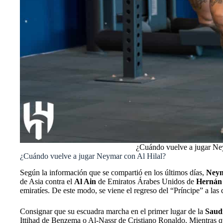
¿Cuándo vuelve a jugar Ney
¿Cuándo vuelve a jugar Neymar con Al Hilal?
Según la información que se compartió en los últimos días,
Ney
de Asia contra el
Al Ain
de Emiratos Árabes Unidos de
Hernán
emiratíes. De este modo, se viene el regreso del “Príncipe” a las
Consignar que su escuadra marcha en el primer lugar de la
Saud
Ittihad de Benzema o Al-Nassr de Cristiano Ronaldo. Mientras qu