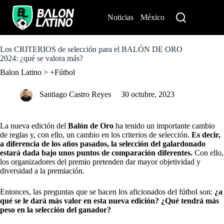
S
k
Noticias
México
Perú
i
p
t
o
Los CRITERIOS de selección para el BALÓN DE ORO
c
2024: ¿qué se valora más?
o
Balon Latino
>
+Fútbol
n
t
e
Santiago Castro Reyes
30 octubre, 2023
n
t
La nueva edición del
Balón de Oro
ha tenido un importante
cambio
de reglas
y, con ello, un cambio en los criterios de selección.
Es decir,
a diferencia de los años pasados, la selección del galardonado
estará dada bajo unos puntos de comparación diferentes.
Con ello,
los organizadores del premio pretenden dar mayor objetividad y
diversidad a la premiación.
Entonces, las preguntas que se hacen los aficionados del fútbol son:
¿a
qué se le dará más valor en esta nueva edición? ¿Qué tendrá más
peso en la selección del ganador?