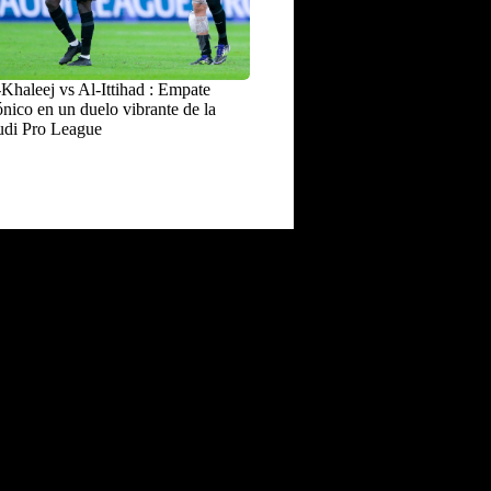
Khaleej vs Al-Ittihad : Empate
nico en un duelo vibrante de la
udi Pro League