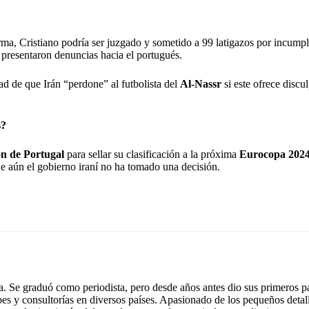
rma, Cristiano podría ser juzgado y sometido a 99 latigazos por incumpli
 presentaron denuncias hacia el portugués.
d de que Irán “perdone” al futbolista del
Al-Nassr
si este ofrece discu
s?
ón de Portugal
para sellar su clasificación a la próxima
Eurocopa 202
que aún el gobierno iraní no ha tomado una decisión.
 Se graduó como periodista, pero desde años antes dio sus primeros pa
ubes y consultorías en diversos países. Apasionado de los pequeños detal