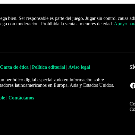
ega bien. Ser responsable es parte del juego. Jugar sin control causa ad
ega con moderación. Prohibida la venta a menores de edad.
Apoyo para
Carta de ética
|
Política editorial
|
Aviso legal
S
un periódico digital especializado en información sobre
Facebook
nadores latinoamericanos en Europa, Asia y Estados Unidos.
ble
|
Contáctanos
Co
Co