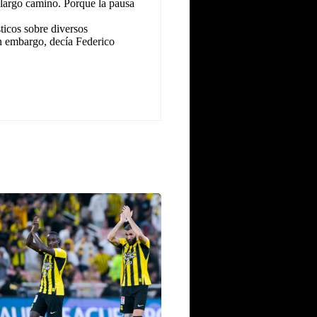
 largo camino. Porque la pausa
icos sobre diversos
n embargo, decía Federico