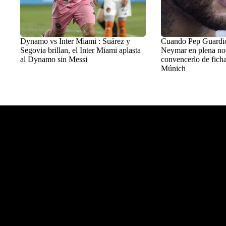
Dynamo vs Inter Miami : Suárez y
Cuando Pep Guardiol
Segovia brillan, el Inter Miami aplasta
Neymar en plena no
al Dynamo sin Messi
convencerlo de ficha
Múnich
Balon Latino
>
+Fútbol