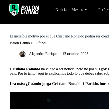
S
k
Noticias
México
Perú
i
p
t
o
c
o
El increíble motivo por el que Cristiano Ronaldo podría ser cond
n
t
Balon Latino
>
+Fútbol
e
n
Alejandro Enrique
13 octubre, 2023
t
Cristiano Ronaldo
ha vuelto a ser noticia, pero no por sus gole
país. Por lo tanto, aquí te explicamos todo lo que debes saber so
Lea más:
¿Cuándo juega Cristiano Ronaldo? Partido, horar