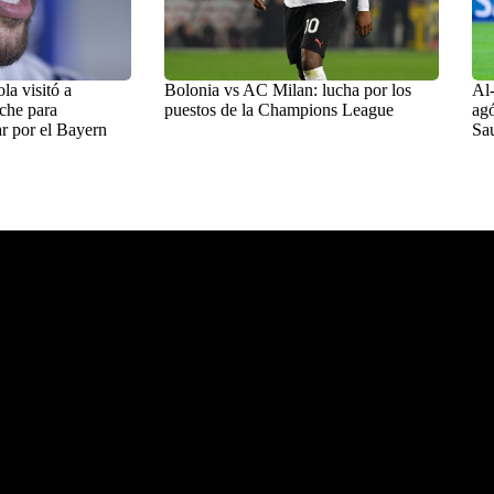
a visitó a
Bolonia vs AC Milan: lucha por los
Al-
che para
puestos de la Champions League
agó
r por el Bayern
Sa