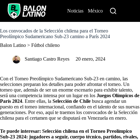
S
k
Noticias
México
Perú
i
p
t
o
Los convocados de la Selección chilena para el Torneo
c
Preolímpico Sudamericano Sub-23 camino a París 2024
o
Balon Latino
>
Fútbol chileno
n
t
e
Santiago Castro Reyes
20 enero, 2024
n
t
Con el Torneo Preolímpico Sudamericano Sub-23 en camino, las
selecciones preparan los detalles para poder afrontar el torneo. Un
torneo que, además de ser un enorme escenario para exhibir talento,
será una competencia intensa por un lugar en los
Juegos Olímpicos de
París 2024
. Entre ellas, la
Selección de Chile
busca agendar un
puesto en el torneo internacional, confiando en el talento de sus nuevas
generaciones. Por eso, aquí te traemos los convocados de la Selección
chilena para el certamen que se disputará en Venezuela en enero.
Te puede interesar:
Selección chilena en el Torneo Preolímpico
Sub-23 2024: jugadores a seguir, cuerpo técnico, partidos, rivales,