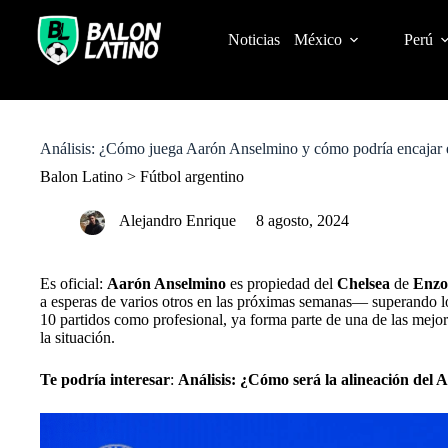
S
k
Noticias
México
Perú
i
p
t
o
c
o
Análisis: ¿Cómo juega Aarón Anselmino y cómo podría encajar 
n
t
Balon Latino
>
Fútbol argentino
e
n
Alejandro Enrique
8 agosto, 2024
t
Es oficial:
Aarón Anselmino
es propiedad del
Chelsea
de
Enzo
a esperas de varios otros en las próximas semanas— superando lo
10 partidos como profesional, ya forma parte de una de las mejo
la situación.
Te podría interesar
:
Análisis: ¿Cómo será la alineación del 