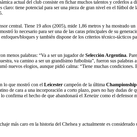
ámica actual del club consiste en fichar muchos talentos y cederlos a di
s claro: tiene potencial para ser una pieza de gran nivel en el fútbol de
5.
sor central. Tiene 19 años (2005), mide 1,86 metros y ha mostrado un 
 mostró lo necesario para ser una de las caras principales de su generac
enfoques/bloques y también dispone de los criterios técnico-tácticos par
 con menos palabras: “Va a ser un jugador de
Selección Argentina
. Par
uestra, va camino a ser un grandísimo futbolista”, fueron sus palabras 
 sumó nuevos elogios, aunque pidió calma: “Tiene muchas condiciones. 
en lo que mostró con el
Leicester
campeón de la última
Championship
gentino de cara a una incorporación a corto plazo, pues no hay dudas de 
e lo confirma el hecho de que abandonará el
Xeneize
como el defensor m
ichaje más caro en la historia del Chelsea y actualmente es considerado un