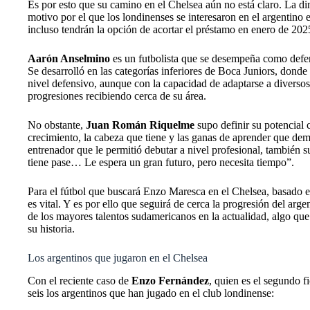
Es por esto que su camino en el Chelsea aún no está claro. La din
motivo por el que los londinenses se interesaron en el argentino e
incluso tendrán la opción de acortar el préstamo en enero de 202
Aarón Anselmino
es un futbolista que se desempeña como defen
Se desarrolló en las categorías inferiores de Boca Juniors, donde
nivel defensivo, aunque con la capacidad de adaptarse a diversos 
progresiones recibiendo cerca de su área.
No obstante,
Juan Román Riquelme
supo definir su potencial
crecimiento, la cabeza que tiene y las ganas de aprender que dem
entrenador que le permitió debutar a nivel profesional, también
tiene pase… Le espera un gran futuro, pero necesita tiempo”.
Para el fútbol que buscará Enzo Maresca en el Chelsea, basado 
es vital. Y es por ello que seguirá de cerca la progresión del ar
de los mayores talentos sudamericanos en la actualidad, algo qu
su historia.
Los argentinos que jugaron en el Chelsea
Con el reciente caso de
Enzo Fernández
, quien es el segundo f
seis los argentinos que han jugado en el club londinense: