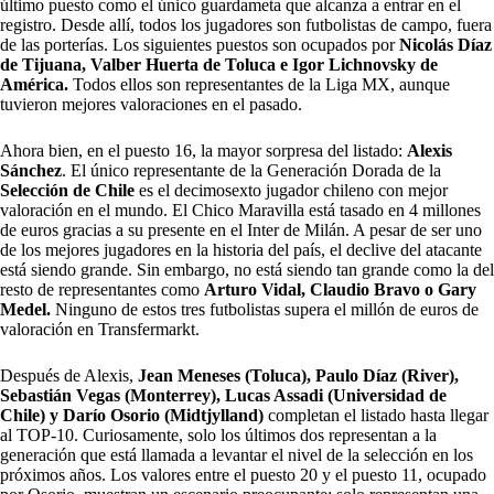
último puesto como el único guardameta que alcanza a entrar en el
registro. Desde allí, todos los jugadores son futbolistas de campo, fuera
de las porterías. Los siguientes puestos son ocupados por
Nicolás Díaz
de Tijuana, Valber Huerta de Toluca e Igor Lichnovsky de
América.
Todos ellos son representantes de la Liga MX, aunque
tuvieron mejores valoraciones en el pasado.
Ahora bien, en el puesto 16, la mayor sorpresa del listado:
Alexis
Sánchez
. El único representante de la Generación Dorada de la
Selección de Chile
es el decimosexto jugador chileno con mejor
valoración en el mundo. El Chico Maravilla está tasado en 4 millones
de euros gracias a su presente en el Inter de Milán. A pesar de ser uno
de los mejores jugadores en la historia del país, el declive del atacante
está siendo grande. Sin embargo, no está siendo tan grande como la del
resto de representantes como
Arturo Vidal, Claudio Bravo o Gary
Medel.
Ninguno de estos tres futbolistas supera el millón de euros de
valoración en Transfermarkt.
Después de Alexis,
Jean Meneses (Toluca), Paulo Díaz (River),
Sebastián Vegas (Monterrey), Lucas Assadi (Universidad de
Chile) y Darío Osorio (Midtjylland)
completan el listado hasta llegar
al TOP-10. Curiosamente, solo los últimos dos representan a la
generación que está llamada a levantar el nivel de la selección en los
próximos años. Los valores entre el puesto 20 y el puesto 11, ocupado