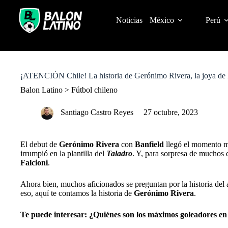
S
k
Noticias
México
Perú
i
p
t
o
c
o
¡ATENCIÓN Chile! La historia de Gerónimo Rivera, la joya de Ba
n
t
Balon Latino
>
Fútbol chileno
e
n
Santiago Castro Reyes
27 octubre, 2023
t
El debut de
Gerónimo
Rivera
con
Banfield
llegó el momento má
irrumpió en la plantilla del
Taladro
. Y, para sorpresa de muchos q
Falcioni
.
Ahora bien, muchos aficionados se preguntan por la historia del 
eso, aquí te contamos la historia de
Gerónimo
Rivera
.
Te puede interesar:
¿Quiénes son los máximos goleadores en 