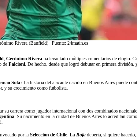
ónimo Rivera (Banfield) | Fuente: 24matin.es
ld
,
Gerónimo
Rivera
ha levantado múltiples comentarios de elogio. C
po de
Falcioni
. De hecho, desde que logró debutar en primera división,
encio
Sola
? La historia del atacante nacido en Buenos Aires puede conta
r, y su crecimiento como futbolista.
tar su carrera como jugador internacional con dos combinados nacionales
gentina
. Su nacimiento en la ciudad de Buenos Aires lo acreditan com
d.
convocado por la
Selección
de
Chile
. La
Roja
debería, si quiere hacerlo,