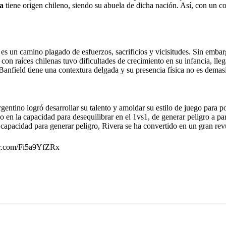
a
tiene origen chileno, siendo su abuela de dicha nación. Así, con un co
n es un camino plagado de esfuerzos, sacrificios y vicisitudes. Sin emb
 con raíces chilenas tuvo dificultades de crecimiento en su infancia, lle
e Banfield tiene una contextura delgada y su presencia física no es dema
argentino logró desarrollar su talento y amoldar su estilo de juego para
o en la capacidad para desequilibrar en el 1vs1, de generar peligro a par
u capacidad para generar peligro, Rivera se ha convertido en un gran re
ter.com/Fi5a9YfZRx