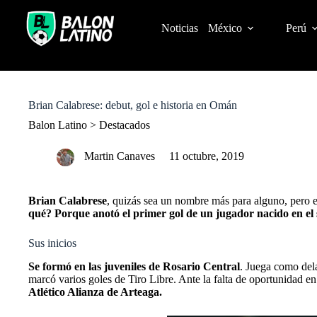
S
k
Noticias
México
Perú
i
p
t
o
c
o
Brian Calabrese: debut, gol e historia en Omán
n
t
Balon Latino
>
Destacados
e
n
Martin Canaves
11 octubre, 2019
t
Brian Calabrese
, quizás sea un nombre más para alguno, pero e
qué? Porque anotó el primer gol de un jugador nacido en el s
Sus inicios
Se formó en las juveniles de Rosario Central
. Juega como dela
marcó varios goles de Tiro Libre. Ante la falta de oportunidad en
Atlético Alianza de Arteaga.