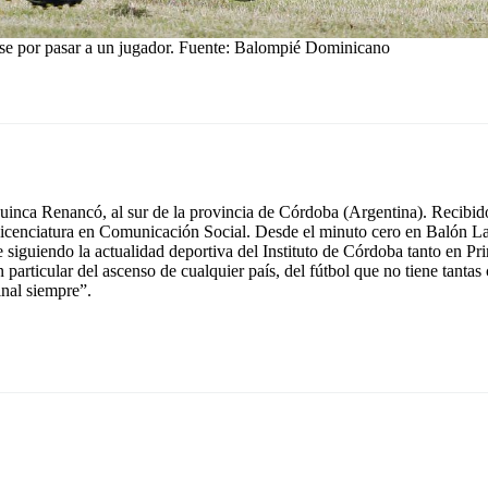
se por pasar a un jugador. Fuente: Balompié Dominicano
inca Renancó, al sur de la provincia de Córdoba (Argentina). Recibido
icenciatura en Comunicación Social. Desde el minuto cero en Balón La
e siguiendo la actualidad deportiva del Instituto de Córdoba tanto en 
n particular del ascenso de cualquier país, del fútbol que no tiene tant
inal siempre”.