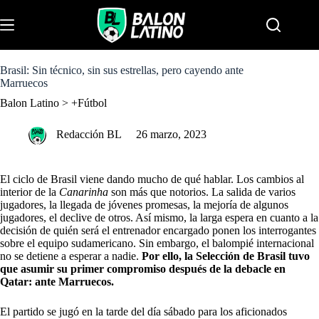
S
k
Menu
i
p
t
o
Brasil: Sin técnico, sin sus estrellas, pero cayendo ante
c
Marruecos
o
Balon Latino
>
+Fútbol
n
t
e
Redacción BL
26 marzo, 2023
n
t
El ciclo de Brasil viene dando mucho de qué hablar.
Los cambios al
interior de la
Canarinha
son más que notorios
. La salida de varios
jugadores, la llegada de jóvenes promesas, la mejoría de algunos
jugadores, el declive de otros. Así mismo, la larga espera en cuanto a la
decisión de quién será el entrenador encargado ponen los interrogantes
sobre el equipo sudamericano. Sin embargo, el balompié internacional
no se detiene a esperar a nadie.
Por ello, la Selección de Brasil tuvo
que asumir su primer compromiso después de la debacle en
Qatar: ante Marruecos.
El partido se jugó en la tarde del día sábado para los aficionados