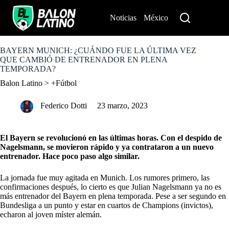
S
k
Noticias
México
Perú
i
p
t
o
BAYERN MUNICH: ¿CUÁNDO FUE LA ÚLTIMA VEZ
c
QUE CAMBIÓ DE ENTRENADOR EN PLENA
o
TEMPORADA?
n
Balon Latino
>
+Fútbol
t
e
n
Federico Dotti
23 marzo, 2023
t
El Bayern se revolucionó en las últimas horas. Con el despido de
Nagelsmann, se movieron rápido y ya contrataron a un nuevo
entrenador. Hace poco paso algo similar.
La jornada fue muy agitada en Munich. Los rumores primero, las
confirmaciones después, lo cierto es que Julian Nagelsmann ya no es
más entrenador del Bayern en plena temporada. Pese a ser segundo en
Bundesliga a un punto y estar en cuartos de Champions (invictos),
echaron al joven míster alemán.