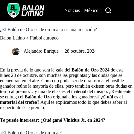
S
k
Noticias
México
Perú
i
p
t
o
¿El Balón de Oro es de oro real o es una imitación?
c
Balon Latino
>
Fútbol europeo
o
n
t
Alejandro Enrique
28 octubre, 2024
e
n
t
En la previa de lo que será la gala del
Balón de Oro 2024
de este
lunes 28 de octubre, son muchas las preguntas y las dudas que se
encuentran en el aire. Como no podía ser de otra forma, el posible
ganador reúne la mayoría de ellas, pero también existen otras dudas en
torno al premio… y una de ellas es el material del mismo. ¿Realmente
se entrega el
Balón de Oro
original a los ganadores?
¿Cuál es el
material del trofeo?
Aquí te explicamos todo lo que debes saber al
respecto de este premio.
Te puede interesar:
¿Qué ganó Vinicius Jr. en 2024?
¿El Balón de Oro es de oro real?