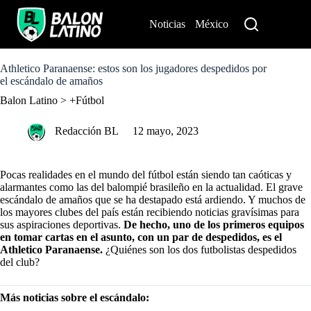
S
k
Noticias
México
Perú
i
p
t
o
Athletico Paranaense: estos son los jugadores despedidos por
c
el escándalo de amaños
o
Balon Latino
>
+Fútbol
n
t
e
Redacción BL
12 mayo, 2023
n
t
Pocas realidades en el mundo del fútbol están siendo tan caóticas y
alarmantes como las del balompié brasileño en la actualidad.
El grave
escándalo de amaños que se ha destapado está ardiendo
. Y muchos de
los mayores clubes del país están recibiendo noticias gravísimas para
sus aspiraciones deportivas.
De hecho, uno de los primeros equipos
en tomar cartas en el asunto, con un par de despedidos, es el
Athletico Paranaense.
¿Quiénes son los dos futbolistas despedidos
del club?
Más noticias sobre el escándalo: