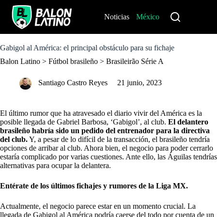
S
k
Noticias
México
Perú
i
p
t
o
Gabigol al América: el principal obstáculo para su fichaje
c
Balon Latino
>
Fútbol brasileño
>
Brasileirão Série A
o
n
t
Santiago Castro Reyes
21 junio, 2023
e
n
t
El último rumor que ha atravesado el diario vivir del
América
es la
posible llegada de Gabriel Barbosa, ‘Gabigol’, al club.
El delantero
brasileño habría sido un pedido del entrenador para la directiva
del club.
Y, a pesar de lo difícil de la transacción, el brasileño tendría
opciones de arribar al club. Ahora bien, el negocio para poder cerrarlo
estaría complicado por varias cuestiones. Ante ello, las Águilas tendrías
alternativas para ocupar la delantera.
Entérate de los últimos fichajes y rumores de la Liga MX.
Actualmente, el negocio parece estar en un momento crucial. La
llegada de Gabigol al América podría caerse del todo por cuenta de un