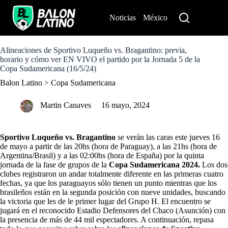
S
k
Noticias
México
Perú
i
p
t
o
Alineaciones de Sportivo Luqueño vs. Bragantino: previa,
c
horario y cómo ver EN VIVO el partido por la Jornada 5 de la
o
Copa Sudamericana (16/5/24)
n
Balon Latino
>
Copa Sudamericana
t
e
n
Martin Canaves
16 mayo, 2024
t
Sportivo Luqueño vs. Bragantino
se verán las caras este jueves 16
de mayo a partir de las 20hs (hora de Paraguay), a las 21hs (hora de
Argentina/Brasil) y a las 02:00hs (hora de España) por la quinta
jornada de la fase de grupos de la
Copa Sudamericana 2024.
Los dos
clubes registraron un andar totalmente diferente en las primeras cuatro
fechas, ya que los paraguayos sólo tienen un punto mientras que los
brasileños están en la segunda posición con nueve unidades, buscando
la victoria que les de le primer lugar del Grupo H. El encuentro se
jugará en el reconocido Estadio Defensores del Chaco (Asunción) con
la presencia de más de 44 mil espectadores. A continuación, repasa