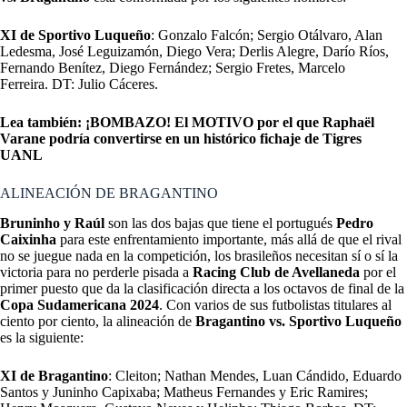
XI de Sportivo Luqueño
: Gonzalo Falcón; Sergio Otálvaro, Alan
Ledesma, José Leguizamón, Diego Vera; Derlis Alegre, Darío Ríos,
Fernando Benítez, Diego Fernández; Sergio Fretes, Marcelo
Ferreira. DT: Julio Cáceres.
Lea también:
¡BOMBAZO! El MOTIVO por el que Raphaël
Varane podría convertirse en un histórico fichaje de Tigres
UANL
ALINEACIÓN DE BRAGANTINO
Bruninho y Raúl
son las dos bajas que tiene el portugués
Pedro
Caixinha
para este enfrentamiento importante, más allá de que el rival
no se juegue nada en la competición, los brasileños necesitan sí o sí la
victoria para no perderle pisada a
Racing Club de Avellaneda
por el
primer puesto que da la clasificación directa a los octavos de final de la
Copa Sudamericana 2024
. Con varios de sus futbolistas titulares al
ciento por ciento, la alineación de
Bragantino vs. Sportivo Luqueño
es la siguiente:
XI de Bragantino
: Cleiton; Nathan Mendes, Luan Cándido, Eduardo
Santos y Juninho Capixaba; Matheus Fernandes y Eric Ramires;