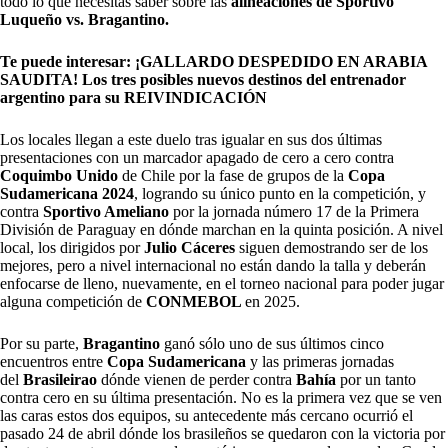
todo lo que necesitas saber sobre las
alineaciones de Sportivo
Luqueño vs. Bragantino.
Te puede interesar:
¡GALLARDO DESPEDIDO EN ARABIA
SAUDITA! Los tres posibles nuevos destinos del entrenador
argentino para su REIVINDICACIÓN
Los locales llegan a este duelo tras igualar en sus dos últimas
presentaciones con un marcador apagado de cero a cero contra
Coquimbo Unido
de Chile por la fase de grupos de la
Copa
Sudamericana 2024
, logrando su único punto en la competición, y
contra
Sportivo Ameliano
por la jornada número 17 de la Primera
División de Paraguay en dónde marchan en la quinta posición. A nivel
local, los dirigidos por
Julio Cáceres
siguen demostrando ser de los
mejores, pero a nivel internacional no están dando la talla y deberán
enfocarse de lleno, nuevamente, en el torneo nacional para poder jugar
alguna competición de
CONMEBOL
en 2025.
Por su parte,
Bragantino
ganó sólo uno de sus últimos cinco
encuentros entre
Copa Sudamericana
y las primeras jornadas
del
Brasileirao
dónde vienen de perder contra
Bahía
por un tanto
contra cero en su última presentación. No es la primera vez que se ven
las caras estos dos equipos, su antecedente más cercano ocurrió el
pasado 24 de abril dónde los brasileños se quedaron con la victoria por