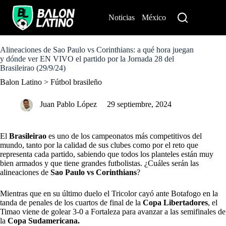
S
k
Noticias
México
Perú
i
p
t
o
Alineaciones de Sao Paulo vs Corinthians: a qué hora juegan
c
y dónde ver EN VIVO el partido por la Jornada 28 del
o
Brasileirao (29/9/24)
n
Balon Latino
>
Fútbol brasileño
t
e
n
Juan Pablo López
29 septiembre, 2024
t
El
Brasileirao
es uno de los campeonatos más competitivos del
mundo, tanto por la calidad de sus clubes como por el reto que
representa cada partido, sabiendo que todos los planteles están muy
bien armados y que tiene grandes futbolistas. ¿Cuáles serán las
alineaciones de
Sao Paulo vs Corinthians
?
Mientras que en su último duelo el Tricolor cayó ante Botafogo en la
tanda de penales de los cuartos de final de la
Copa Libertadores
, el
Timao viene de golear 3-0 a Fortaleza para avanzar a las semifinales de
la
Copa Sudamericana.