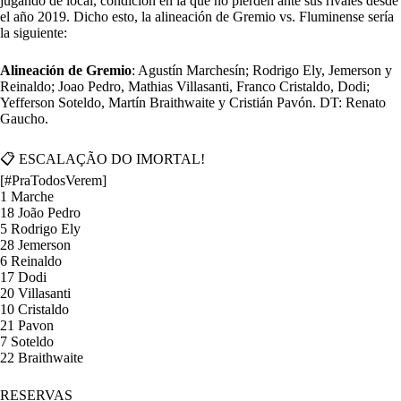
jugando de local, condición en la que no pierden ante sus rivales desde
el año 2019. Dicho esto, la alineación de Gremio vs. Fluminense sería
la siguiente:
Alineación de Gremio
: Agustín Marchesín; Rodrigo Ely, Jemerson y
Reinaldo; Joao Pedro, Mathias Villasanti, Franco Cristaldo, Dodi;
Yefferson Soteldo, Martín Braithwaite y Cristián Pavón. DT: Renato
Gaucho.
📋 ESCALAÇÃO DO IMORTAL!
[
#PraTodosVerem
]
1 Marche
18 João Pedro
5 Rodrigo Ely
28 Jemerson
6 Reinaldo
17 Dodi
20 Villasanti
10 Cristaldo
21 Pavon
7 Soteldo
22 Braithwaite
RESERVAS