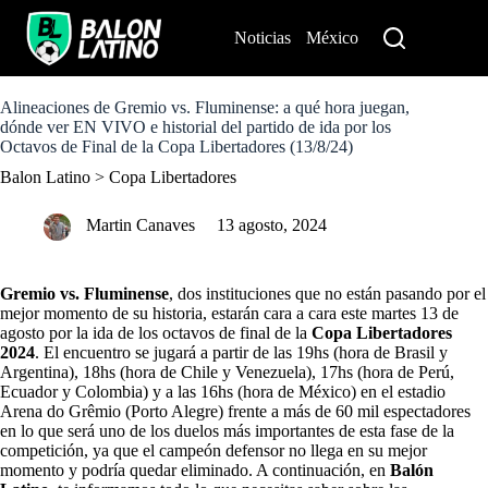
S
k
Noticias
México
Perú
i
p
t
o
Alineaciones de Gremio vs. Fluminense: a qué hora juegan,
c
dónde ver EN VIVO e historial del partido de ida por los
o
Octavos de Final de la Copa Libertadores (13/8/24)
n
Balon Latino
>
Copa Libertadores
t
e
n
Martin Canaves
13 agosto, 2024
t
Gremio vs. Fluminense
, dos instituciones que no están pasando por el
mejor momento de su historia, estarán cara a cara este martes 13 de
agosto por la ida de los octavos de final de la
Copa Libertadores
2024
. El encuentro se jugará a partir de las 19hs (hora de Brasil y
Argentina), 18hs (hora de Chile y Venezuela), 17hs (hora de Perú,
Ecuador y Colombia) y a las 16hs (hora de México) en el estadio
Arena do Grêmio (Porto Alegre) frente a más de 60 mil espectadores
en lo que será uno de los duelos más importantes de esta fase de la
competición, ya que el campeón defensor no llega en su mejor
momento y podría quedar eliminado. A continuación, en
Balón