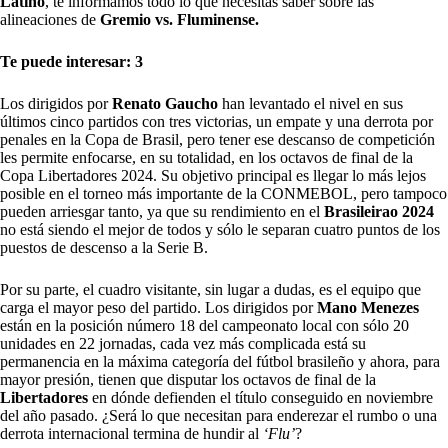
Latino
, te informamos todo lo que necesitas saber sobre las
alineaciones de
Gremio vs. Fluminense.
Te puede interesar: 3
Los dirigidos por
Renato Gaucho
han levantado el nivel en sus
últimos cinco partidos con tres victorias, un empate y una derrota por
penales en la Copa de Brasil, pero tener ese descanso de competición
les permite enfocarse, en su totalidad, en los octavos de final de la
Copa Libertadores 2024. Su objetivo principal es llegar lo más lejos
posible en el torneo más importante de la CONMEBOL, pero tampoco
pueden arriesgar tanto, ya que su rendimiento en el
Brasileirao 2024
no está siendo el mejor de todos y sólo le separan cuatro puntos de los
puestos de descenso a la Serie B.
Por su parte, el cuadro visitante, sin lugar a dudas, es el equipo que
carga el mayor peso del partido. Los dirigidos por
Mano Menezes
están en la posición número 18 del campeonato local con sólo 20
unidades en 22 jornadas, cada vez más complicada está su
permanencia en la máxima categoría del fútbol brasileño y ahora, para
mayor presión, tienen que disputar los octavos de final de la
Libertadores
en dónde defienden el título conseguido en noviembre
del año pasado. ¿Será lo que necesitan para enderezar el rumbo o una
derrota internacional termina de hundir al
‘Flu’
?