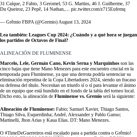
31 Caíque, 2 Fabio, 3 Geromel, 53 G. Martins, 46 J. Guilherme, 37
Du Queiroz, 23 Pepê, 14 Nathan,…
pic.twitter.com/z715Eufemq
— Grêmio FBPA (@Gremio)
August 13, 2024
Lea también:
Leagues Cup 2024: ¿Cuándo y a qué hora se juegan
los partidos de Octavos de Final?
ALINEACIÓN DE FLUMINENSE
Marcelo, Lele, Germán Cano, Kevin Serna y Marquinhos
son las
cinco bajas que tiene Mano Menezes para este encuentro crucial en la
temporada para Fluminense, ya que una derrota podría sentenciar su
eliminación repentina de la Copa Libertadores 2024, siendo un fracaso
su defensa del título. Necesitan un triunfo sí o sí para levantar el ánimo
de un equipo que está hundido en el fondo de la tabla del torneo local.
Dicho esto, la alineación de
Fluminense vs. Gremio
será la siguiente:
Alineación de Fluminense:
Fabio; Samuel Xavier, Thiago Santos,
Thiago Silva, Esquerdinha; André, Alexsander y Pablo Ganso;
Martinelli, Jhon Arias y Kaua Elias. DT: Mano Menezes.
O
#TimeDeGuerreiros
está escalado para a partida contra o Grêmio!