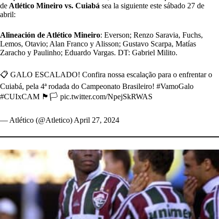
de
Atlético Mineiro vs. Cuiabá
sea la siguiente este sábado 27 de
abril:
Alineación de Atlético Mineiro
: Everson; Renzo Saravia, Fuchs,
Lemos, Otavio; Alan Franco y Alisson; Gustavo Scarpa, Matías
Zaracho y Paulinho; Eduardo Vargas. DT: Gabriel Milito.
📋 GALO ESCALADO! Confira nossa escalação para o enfrentar o
Cuiabá, pela 4ª rodada do Campeonato Brasileiro!
#VamoGalo
#CUIxCAM
🏴🏳️
pic.twitter.com/NpejSkRWAS
— Atlético (@Atletico)
April 27, 2024