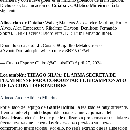
delantera y con nueve goles es el máximo goleador de la institución.
Dicho esto, la alineación de
Cuiabá vs. Atlético Mineiro
sería la
siguiente:
Alineación de Cuiabá:
Walter; Matheus Alexsander, Marllon, Bruno
Alves, Alan Empereur y Rikelme; Clayson, Denilson; Fernando
Sobral, Derik Lacerda; Isidro Pitta. DT: Luiz Fernando Iubel.
Dourado escalado! 🔰
#Cuiaba
#OrgulhodeMatoGrosso
#AvanteDourado
pic.twitter.com/x63BYVCFWi
— Cuiabá Esporte Clube (@CuiabaEC)
April 27, 2024
Lea también:
THIAGO SILVA: EL ARMA SECRETA DE
FLUMINENSE PARA CONQUISTAR EL BICAMPEONATO
DE LA COPA LIBERTADORES
Alineación de Atlético Mineiro
Por el lado del equipo de
Gabriel Milito
, la realidad es muy diferente.
Tiene a todo el plantel disponible para esta nueva jornada del
Brasileirao,
además de que puede utilizar sin problemas a sus titulares
frecuentes, ya que tienen días de descanso previo a su nuevo
compromiso internacional. Por ello, no sería extraño que la alineación