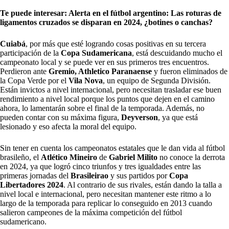
Te puede interesar:
Alerta en el fútbol argentino: Las roturas de
ligamentos cruzados se disparan en 2024, ¿botines o canchas?
Cuiabá
, por más que esté logrando cosas positivas en su tercera
participación de la
Copa Sudamericana
, está descuidando mucho el
campeonato local y se puede ver en sus primeros tres encuentros.
Perdieron ante
Gremio, Athletico Paranaense
y fueron eliminados de
la Copa Verde por el
Vila Nova
, un equipo de Segunda División.
Están invictos a nivel internacional, pero necesitan trasladar ese buen
rendimiento a nivel local porque los puntos que dejen en el camino
ahora, lo lamentarán sobre el final de la temporada. Además, no
pueden contar con su máxima figura,
Deyverson
, ya que está
lesionado y eso afecta la moral del equipo.
Sin tener en cuenta los campeonatos estatales que le dan vida al fútbol
brasileño, el
Atlético Mineiro
de
Gabriel Milito
no conoce la derrota
en 2024, ya que logró cinco triunfos y tres igualdades entre las
primeras jornadas del
Brasileirao
y sus partidos por
Copa
Libertadores 2024
. Al contrario de sus rivales, están dando la talla a
nivel local e internacional, pero necesitan mantener este ritmo a lo
largo de la temporada para replicar lo conseguido en 2013 cuando
salieron campeones de la máxima competición del fútbol
sudamericano.