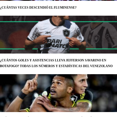
¿CUÁNTAS VECES DESCENDIÓ EL FLUMINENSE?
¿CUÁNTOS GOLES Y ASISTENCIAS LLEVA JEFFERSON SAVARINO EN
BOTAFOGO? TODAS LOS NÚMEROS Y ESTADÍSTICAS DEL VENEZOLANO