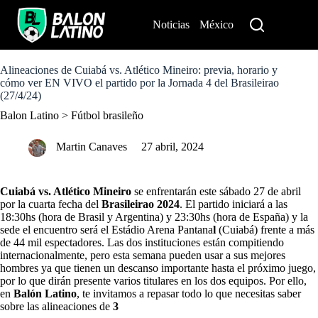
S
k
Noticias
México
Perú
i
p
t
o
Alineaciones de Cuiabá vs. Atlético Mineiro: previa, horario y
c
cómo ver EN VIVO el partido por la Jornada 4 del Brasileirao
o
(27/4/24)
n
Balon Latino
>
Fútbol brasileño
t
e
n
Martin Canaves
27 abril, 2024
t
Cuiabá vs. Atlético Mineiro
se enfrentarán este sábado 27 de abril
por la cuarta fecha del
Brasileirao 2024
. El partido iniciará a las
18:30hs (hora de Brasil y Argentina) y 23:30hs (hora de España) y la
sede el encuentro será el Estádio Arena Pantana
l
(Cuiabá) frente a más
de 44 mil espectadores. Las dos instituciones están compitiendo
internacionalmente, pero esta semana pueden usar a sus mejores
hombres ya que tienen un descanso importante hasta el próximo juego,
por lo que dirán presente varios titulares en los dos equipos. Por ello,
en
Balón Latino
, te invitamos a repasar todo lo que necesitas saber
sobre las alineaciones de
3