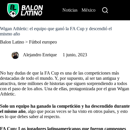
S
k
Noticias
México
Perú
i
p
t
o
Wigan Athletic: el equipo que ganó la FA Cup y descendió el
c
mismo año
o
Balon Latino
>
Fútbol europeo
n
t
e
Alejandro Enrique
1 junio, 2023
n
t
No hay dudas de que la FA Cup es una de las competiciones más
destacadas de todo el mundo. Y, por supuesto, al ser tan antigua y
atractiva, tiene millones de historias que siguen sorprendiendo a todos
con el paso de los años. Una de ellas, protagonizada por el gran Wigan
Athletic.
Solo un equipo ha ganado la competición y ha descendido durante
el mismo año
, algo que pocas veces se ha visto en otros países, y esto
es lo que debes saber al respecto.
FA Cup: Los jugadores latinoamericanos que fueron campeones