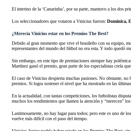
El interino de la ‘Canarinha’, por su parte, mantuvo a los dos p
Los seleccionadores que votaron a Vinicius fueron:
Dominica, E
¿Merecía Vinicius estar en los Premios The Best?
Debido al gran momento que vive el brasileño con su equipo, much
representantes del mundo del fútbol no era esta. Y todo quedó mu
Sin embargo, en este tipo de premiaciones siempre hay polémicas
Martínez ganó el premio, gran parte de los especialistas creía qu
El caso de Vinicius despierta muchas pasiones. No obstante, no ha
premios. Si logra sostener el nivel que ha mostrado en las últim
En la actualidad, con tantas competiciones, los futbolistas disp
muchos los rendimientos que llamen la atención y “merecen” los
Lastimosamente, no hay lugar para todos; pero este es uno de los 
vuelve más difícil con el paso del tiempo.
Vinicius Junior podría haber estado en los Premios The Best, si