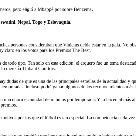
rimeros, pero eligió a Mbappé por sobre Benzema.
swatini, Nepal, Togo y Eslovaquia
.
as personas consideraban que Vinicius debía estar en la gala. No obsta
y claro en los votos para los Premios The Best.
 de todo tipo. Tan solo en esta edición, el arquero fue un tema destaca
e lo merecía Thibaut Courtois.
y dudas de que es una de las principales estrellas de la actualidad y qu
as temporadas, incluso podrá ganar algunos de los reconocimientos más 
utan una enorme cantidad de minutos por temporada. Y lo hacen al más al
 premios.
motivos por los que el fútbol es tan especial. La competencia cada vez e
n dudas; pero también muchos otros jugadores podrían haber tenido un l