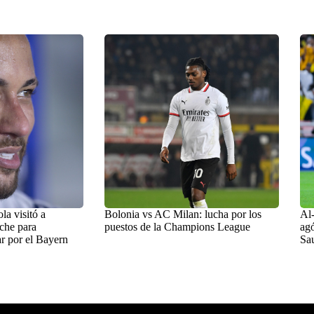
a visitó a
Bolonia vs AC Milan: lucha por los
Al-
che para
puestos de la Champions League
agó
r por el Bayern
Sa