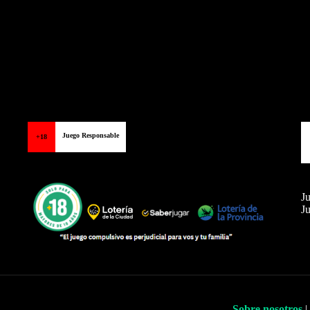
Juego Responsable
+18
Ju
Ju
Sobre nosotros
|