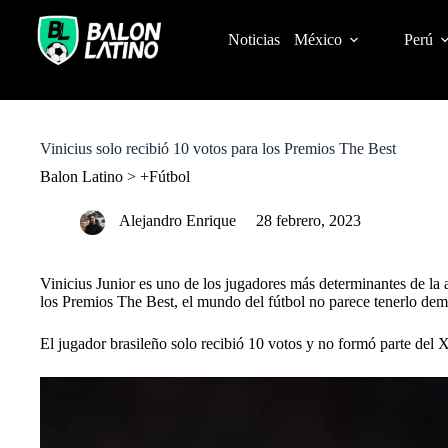
S
k
Noticias
México
Perú
i
p
t
o
c
o
Vinicius solo recibió 10 votos para los Premios The Best
n
t
Balon Latino
>
+Fútbol
e
n
Alejandro Enrique
28 febrero, 2023
t
Vinicius Junior es uno de los jugadores más determinantes de la 
los Premios The Best, el mundo del fútbol no parece tenerlo dem
El jugador brasileño solo recibió 10 votos y no formó parte del 