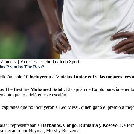
Vinicius. | Vía: César Cebolla / Icon Sport.
 los Premios The Best?
etición,
solo 10 incluyeron a Vinicius Junior entre las mejores tres 
ios The Best fue
Mohamed Salah
. El capitán de Egipto parecía tener b
ntante que lo eligió en este escalón.
7 capitanes que no incluyeron a Leo Messi, quien ganó el premio a mejor
Salah) representaban a
Barbados, Congo, Rumanía y Kosovo
. De for
va se decantó por Neymar, Messi y Benzema.