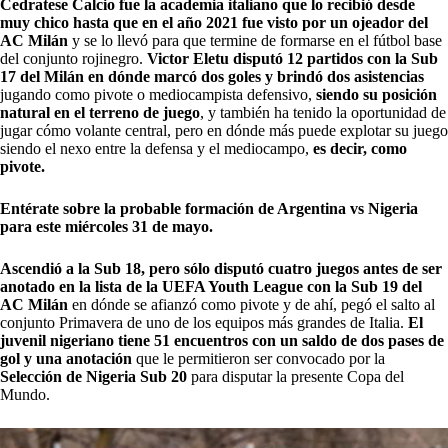
Cedratese Calcio fue la academia italiano que lo recibió desde
muy chico hasta que en el año 2021 fue visto por un ojeador del
AC Milán
y se lo llevó para que termine de formarse en el fútbol base
del conjunto rojinegro.
Victor Eletu disputó 12 partidos con la Sub
17 del Milán en dónde marcó dos goles y brindó dos asistencias
jugando como pivote o mediocampista defensivo,
siendo su posición
natural en el terreno de juego
, y también ha tenido la oportunidad de
jugar cómo volante central, pero en dónde más puede explotar su juego
siendo el nexo entre la defensa y el mediocampo,
es decir, como
pivote.
Entérate sobre la probable formación de Argentina vs Nigeria
para este miércoles 31 de mayo.
Ascendió a la Sub 18, pero sólo disputó cuatro juegos antes de ser
anotado en la lista de la UEFA Youth League con la Sub 19 del
AC Milán
en dónde se afianzó como pivote y de ahí, pegó el salto al
conjunto Primavera de uno de los equipos más grandes de Italia.
El
juvenil nigeriano tiene 51 encuentros con un saldo de dos pases de
gol y una anotación
que le permitieron ser convocado por la
Selección de Nigeria Sub 20
para disputar la presente Copa del
Mundo.