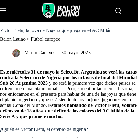
S
k
Menu
i
p
t
o
Victor Eletu, la joya de Nigeria que juega en el AC Milán
c
Balon Latino
>
Fútbol europeo
o
n
t
Martin Canaves
30 mayo, 2023
e
n
t
Este miércoles 31 de mayo la Selección Argentina se verá las caras
contra la Selección de Nigeria por los octavos de final del Mundial
Sub 20 Argentina 2023
y no será la primera vez que dichos países se
enfrentan en una cita mundialista. Pero, sin entrar tanto en la historia,
nos enfocamos en el presente para hablar de una de las joyas que tiene
el plantel nigeriano y que está siendo de los mejores jugadores en la
actual Copa del Mundo.
Estamos hablando de Victor Eletu, volante
defensivo de 18 años, que defiende los colores del AC Milán de la
Serie A y que promete mucho.
¿Quién es Victor Eletu, el cerebro de nigeria?