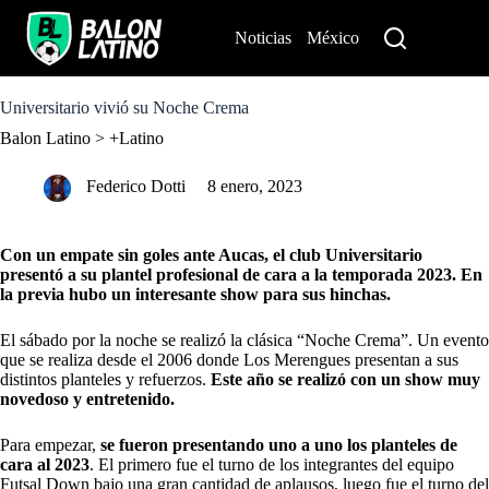
S
k
Noticias
México
Perú
i
p
t
o
Universitario vivió su Noche Crema
c
Balon Latino
>
+Latino
o
n
t
Federico Dotti
8 enero, 2023
e
n
t
Con un empate sin goles ante Aucas, el club Universitario
presentó a su plantel profesional de cara a la temporada 2023. En
la previa hubo un interesante show para sus hinchas.
El sábado por la noche se realizó la clásica “Noche Crema”. Un evento
que se realiza desde el 2006 donde Los Merengues presentan a sus
distintos planteles y refuerzos.
Este año se realizó con un show muy
novedoso y entretenido.
Para empezar,
se fueron presentando uno a uno los planteles de
cara al 2023
. El primero fue el turno de los integrantes del equipo
Futsal Down bajo una gran cantidad de aplausos, luego fue el turno del