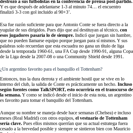
destrozó a sus futbolistas en la conferencia de prensa post-partido.
Y es que después de adelantarse 1-3 al minuto 74… el encuentro
finalizó 3-3 con gol incluido al 90+3’.
Esa fue razón suficiente para que Antonio Conte se fuera directo a la
yugular de sus dirigidos. Pues dijo que así destituyan al técnico,
con
esos jugadores pasaría lo de siempre.
Indicó que juegan sin hambre,
que no pueden llamarse equipo porque juegan para sí mismos. Y sus
palabras solo recuerdan que esta escuadra no gana un título de liga
desde la temporada 1960-61, una FA Cup desde 1990-91, alguna Copa
de la Liga desde la 2007-08 o una Community Shield desde 1991.
¿Un argentino favorito para el banquillo el Tottenham?
Entonces, tras la dura derrota y el ambiente hostil que se vive en lo
interno del club, la salida de Conte es prácticamente un hecho.
Incluso
según fuentes como TalkSPORT, esto ocurriría en el transcurso de
la semana.
Y como se indicó desde el inicio de esta nota, un argentino
es favorito para tomar el banquillo del Tottenham.
Aunque su nombre se maneja desde hace semanas (Chelsea) e incluso
meses (Real Madrid) con otros equipos,
el vestuario de Tottenham
sería clave.
Pues ellos mismos querrían que su actual estratega fuera
cesado a la brevedad posible y siempre se sintieron bien con Mauricio