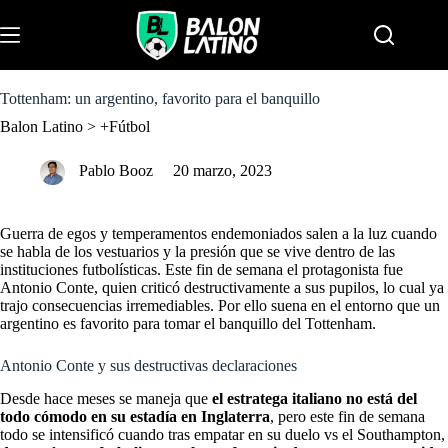
S
k
Menu
i
p
t
o
Tottenham: un argentino, favorito para el banquillo
c
Balon Latino
>
+Fútbol
o
n
t
Pablo Booz
20 marzo, 2023
e
n
t
Guerra de egos y temperamentos endemoniados salen a la luz cuando
se habla de los vestuarios y la presión que se vive dentro de las
instituciones futbolísticas. Este fin de semana el protagonista fue
Antonio Conte, quien criticó destructivamente a sus pupilos, lo cual ya
trajo consecuencias irremediables. Por ello suena en el entorno que un
argentino es favorito para tomar el banquillo del Tottenham.
Antonio Conte y sus destructivas declaraciones
Desde hace meses se maneja que
el estratega italiano no está del
todo cómodo en su estadía en Inglaterra
, pero este fin de semana
todo se intensificó cuando tras empatar en su duelo vs el Southampton,