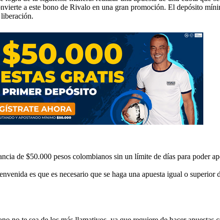
convierte a este bono de Rivalo en una gran promoción. El depósito mín
liberación.
ncia de $50.000 pesos colombianos sin un límite de días para poder apo
envenida es que es necesario que se haga una apuesta igual o superior d
no no te sea de los más llamativos, ya que requiere de hacer apuestas 