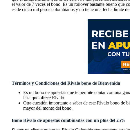
el valor de 7 veces el bono. Es un rollover bastante bueno que 
es de cinco mil pesos colombianos y no tiene una fecha límite de 
Términos y Condiciones del Rivalo bono de Bienvenida
Es un bono de apuestas que te permite contar con una gana
lista que ofrece Rivalo.
Otra cuestión importante a saber de este Rivalo bono de bi
mayor del monto del bono.
Bono Rivalo de apuestas combinadas con un plus del 25%
Si eres un cliente nuevo en Rivalo Colombia seguramente este bo