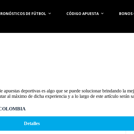
PRONÓSTICOS DE FÚTBOL
CÓDIGO APUESTA
BONOS 
 de apuestas deportivas es algo que se puede solucionar brindando la me
r al máximo de dicha experiencia y a lo largo de este artículo serán s
 COLOMBIA
Detalles