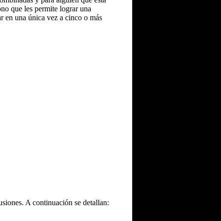
no que les permite lograr una
ar en una única vez a cinco o más
usiones. A continuación se detallan: