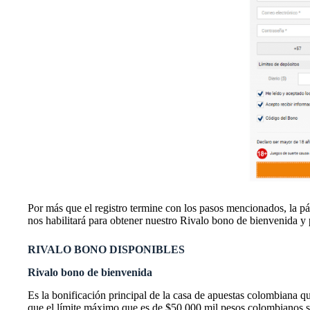
Por más que el registro termine con los pasos mencionados, la pá
nos habilitará para obtener nuestro Rivalo bono de bienvenida y
RIVALO BONO DISPONIBLES
Rivalo bono de bienvenida
Es la bonificación principal de la casa de apuestas colombiana q
que el límite máximo que es de $50.000 mil pesos colombianos s