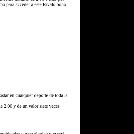
imo para acceder a este Rivalo bono
star en cualquier deporte de toda la
e 2.00 y de un valor siete veces
combinadas y para alguien que está