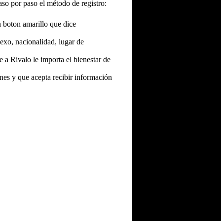
aso por paso el método de registro:
 boton amarillo que dice
exo, nacionalidad, lugar de
 a Rivalo le importa el bienestar de
ones y que acepta recibir información