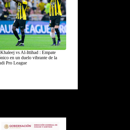
Khaleej vs Al-Ittihad : Empate
nico en un duelo vibrante de la
udi Pro League