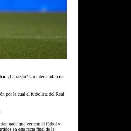
tro
. ¿La razón? Un intercambio de
zón por la cual el futbolista del
Real
.
rían nada que ver con el fútbol y
idos en esta recta final de la