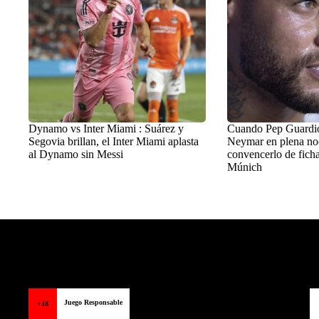
Dynamo vs Inter Miami : Suárez y
Cuando Pep Guardiol
Segovia brillan, el Inter Miami aplasta
Neymar en plena no
al Dynamo sin Messi
convencerlo de ficha
Múnich
Balon Latino
>
+Fútbol
Juego Responsable
+18