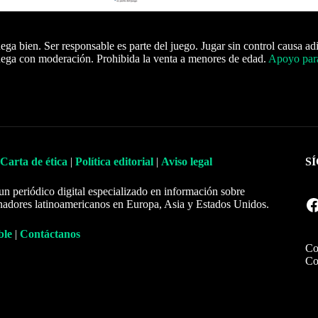
ega bien. Ser responsable es parte del juego. Jugar sin control causa ad
ega con moderación. Prohibida la venta a menores de edad.
Apoyo para
Carta de ética
|
Política editorial
|
Aviso legal
S
un periódico digital especializado en información sobre
Facebook
nadores latinoamericanos en Europa, Asia y Estados Unidos.
ble
|
Contáctanos
Co
Co