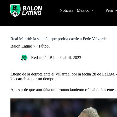
S
k
Noticias
México
Perú
i
p
t
o
c
o
Real Madrid: la sanción que podría caerle a Fede Valverde
n
t
Balon Latino
>
+Fútbol
e
n
Redacción BL
9 abril, 2023
t
Luego de la derrota ante el Villarreal por la fecha 28 de LaLiga
las canchas
por un tiempo.
A pesar de que aún falta un pronunciamiento oficial de los entes