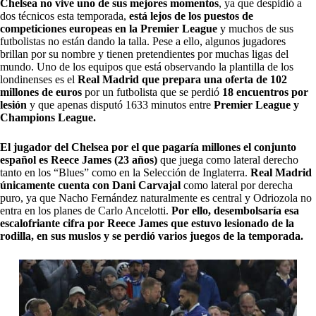
Chelsea no vive uno de sus mejores momentos
, ya que despidió a
dos técnicos esta temporada,
está lejos de los puestos de
competiciones europeas en la Premier League
y muchos de sus
futbolistas no están dando la talla. Pese a ello, algunos jugadores
brillan por su nombre y tienen pretendientes por muchas ligas del
mundo. Uno de los equipos que está observando la plantilla de los
londinenses es el
Real Madrid que prepara una oferta de 102
millones de euros
por un futbolista que se perdió
18 encuentros por
lesión
y que apenas disputó 1633 minutos entre
Premier League y
Champions League.
El jugador del Chelsea por el que pagaría millones el conjunto
español es Reece James (23 años)
que juega como lateral derecho
tanto en los “Blues” como en la Selección de Inglaterra.
Real Madrid
únicamente cuenta con Dani Carvajal
como lateral por derecha
puro, ya que Nacho Fernández naturalmente es central y Odriozola no
entra en los planes de Carlo Ancelotti.
Por ello, desembolsaría esa
escalofriante cifra por Reece James
que estuvo lesionado de la
rodilla, en sus muslos y se perdió varios juegos de la temporada.