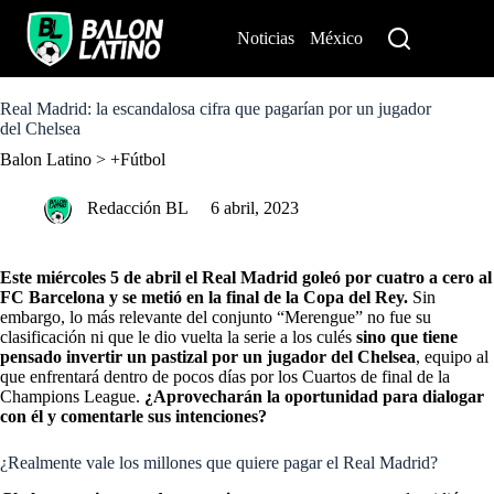
S
k
Noticias
México
Perú
i
p
t
o
Real Madrid: la escandalosa cifra que pagarían por un jugador
c
del Chelsea
o
Balon Latino
>
+Fútbol
n
t
e
Redacción BL
6 abril, 2023
n
t
Este miércoles 5 de abril el Real Madrid goleó por cuatro a cero al
FC Barcelona y se metió en la final de la Copa del Rey.
Sin
embargo, lo más relevante del conjunto “Merengue” no fue su
clasificación ni que le dio vuelta la serie a los culés
sino que tiene
pensado invertir un pastizal por un jugador del Chelsea
, equipo al
que enfrentará dentro de pocos días por los Cuartos de final de la
Champions League.
¿Aprovecharán la oportunidad para dialogar
con él y comentarle sus intenciones?
¿Realmente vale los millones que quiere pagar el Real Madrid?