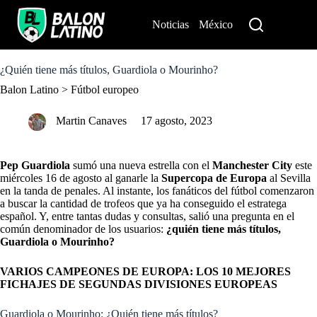
S
k
Noticias
México
Perú
i
p
t
o
¿Quién tiene más títulos, Guardiola o Mourinho?
c
Balon Latino
>
Fútbol europeo
o
n
t
Martin Canaves
17 agosto, 2023
e
n
t
Pep Guardiola
sumó una nueva estrella con el
Manchester City
este
miércoles 16 de agosto al ganarle la
Supercopa de Europa
al Sevilla
en la tanda de penales. Al instante, los fanáticos del fútbol comenzaron
a buscar la cantidad de trofeos que ya ha conseguido el estratega
español. Y, entre tantas dudas y consultas, salió una pregunta en el
común denominador de los usuarios:
¿quién tiene más títulos,
Guardiola o Mourinho?
VARIOS CAMPEONES DE EUROPA: LOS 10 MEJORES
FICHAJES DE SEGUNDAS DIVISIONES EUROPEAS
Guardiola o Mourinho: ¿Quién tiene más títulos?