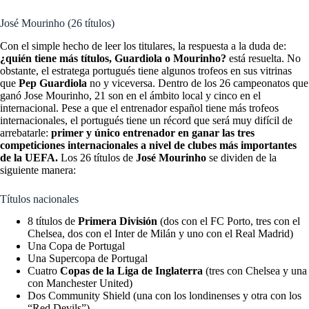
José Mourinho (26 títulos)
Con el simple hecho de leer los titulares, la respuesta a la duda de:
¿quién tiene más títulos, Guardiola o Mourinho?
está resuelta. No
obstante, el estratega portugués tiene algunos trofeos en sus vitrinas
que
Pep Guardiola
no y viceversa. Dentro de los 26 campeonatos que
ganó Jose Mourinho, 21 son en el ámbito local y cinco en el
internacional. Pese a que el entrenador español tiene más trofeos
internacionales, el portugués tiene un récord que será muy difícil de
arrebatarle:
primer y único entrenador en ganar las tres
competiciones internacionales a nivel de clubes más importantes
de la UEFA.
Los 26 títulos de
José Mourinho
se dividen de la
siguiente manera:
Títulos nacionales
8 títulos de
Primera División
(dos con el FC Porto, tres con el
Chelsea, dos con el Inter de Milán y uno con el Real Madrid)
Una Copa de Portugal
Una Supercopa de Portugal
Cuatro
Copas de la Liga de Inglaterra
(tres con Chelsea y una
con Manchester United)
Dos Community Shield (una con los londinenses y otra con los
“Red Devils”)