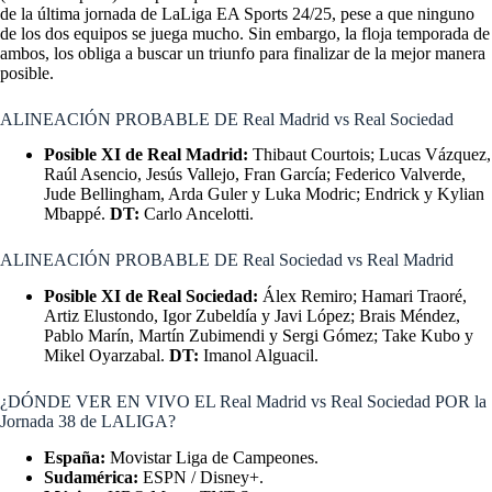
de la última jornada de LaLiga EA Sports 24/25, pese a que ninguno
de los dos equipos se juega mucho. Sin embargo, la floja temporada de
ambos, los obliga a buscar un triunfo para finalizar de la mejor manera
posible.
ALINEACIÓN PROBABLE DE Real Madrid vs Real Sociedad
Posible XI de Real Madrid:
Thibaut Courtois; Lucas Vázquez,
Raúl Asencio, Jesús Vallejo, Fran García; Federico Valverde,
Jude Bellingham, Arda Guler y Luka Modric; Endrick y Kylian
Mbappé.
DT:
Carlo Ancelotti.
ALINEACIÓN PROBABLE DE Real Sociedad vs Real Madrid
Posible XI de Real Sociedad:
Álex Remiro; Hamari Traoré,
Artiz Elustondo, Igor Zubeldía y Javi López; Brais Méndez,
Pablo Marín, Martín Zubimendi y Sergi Gómez; Take Kubo y
Mikel Oyarzabal.
DT:
Imanol Alguacil.
¿DÓNDE VER EN VIVO EL Real Madrid vs Real Sociedad POR la
Jornada 38 de LALIGA?
España:
Movistar Liga de Campeones.
Sudamérica:
ESPN / Disney+.