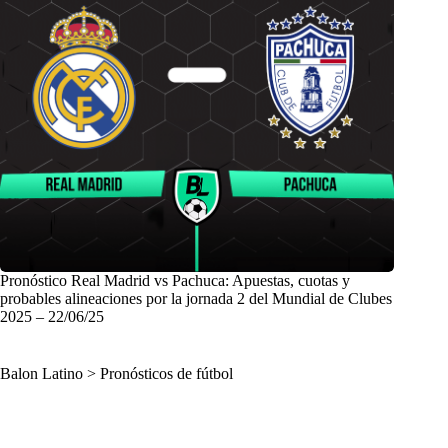
Pronóstico Real Madrid vs Pachuca: Apuestas, cuotas y
probables alineaciones por la jornada 2 del Mundial de Clubes
2025 – 22/06/25
Balon Latino
>
Pronósticos de fútbol