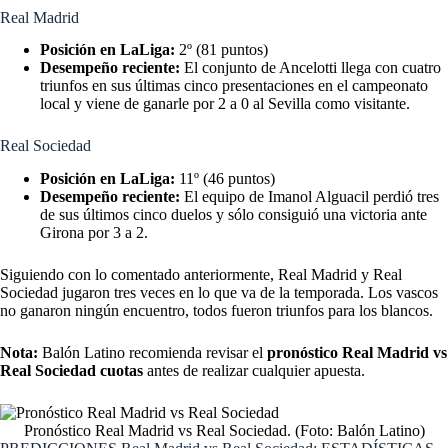
Real Madrid
Posición en LaLiga:
2º (81 puntos)
Desempeño reciente:
El conjunto de Ancelotti llega con cuatro
triunfos en sus últimas cinco presentaciones en el campeonato
local y viene de ganarle por 2 a 0 al Sevilla como visitante.
Real Sociedad
Posición en LaLiga:
11º (46 puntos)
Desempeño reciente:
El equipo de Imanol Alguacil perdió tres
de sus últimos cinco duelos y sólo consiguió una victoria ante
Girona por 3 a 2.
Siguiendo con lo comentado anteriormente, Real Madrid y Real
Sociedad jugaron tres veces en lo que va de la temporada. Los vascos
no ganaron ningún encuentro, todos fueron triunfos para los blancos.
Nota:
Balón Latino recomienda revisar el
pronóstico Real Madrid vs
Real Sociedad cuotas
antes de realizar cualquier apuesta.
Pronóstico Real Madrid vs Real Sociedad. (Foto: Balón Latino)