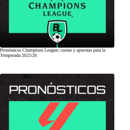
Pronósticos Champions League: cuotas y apuestas para la
Temporada 2025/26