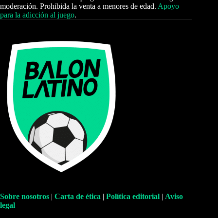
moderación. Prohibida la venta a menores de edad.
Apoyo
para la adicción al juego
.
Sobre nosotros
|
Carta de ética
|
Política editorial
|
Aviso
legal