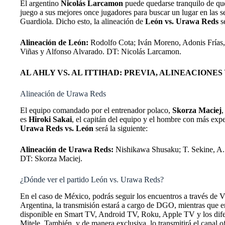
El argentino
Nicolás Larcamon
puede quedarse tranquilo de que 
juego a sus mejores once jugadores para buscar un lugar en las s
Guardiola. Dicho esto, la alineación de
León vs. Urawa Reds
s
Alineación de León:
Rodolfo Cota; Iván Moreno, Adonis Frías,
Viñas y Alfonso Alvarado. DT: Nicolás Larcamon.
AL AHLY VS. AL ITTIHAD: PREVIA, ALINEACIONES
Alineación de Urawa Reds
El equipo comandado por el entrenador polaco,
Skorza Maciej
,
es
Hiroki Sakai
, el capitán del equipo y el hombre con más expe
Urawa Reds vs. León
será la siguiente:
Alineación de Urawa Reds:
Nishikawa Shusaku; T. Sekine, A. 
DT: Skorza Maciej.
¿Dónde ver el partido León vs. Urawa Reds?
En el caso de México, podrás seguir los encuentros a través de
Argentina, la transmisión estará a cargo de DGO, mientras que e
disponible en Smart TV, Android TV, Roku, Apple TV y los difer
Mitele. También, y de manera exclusiva, lo transmitirá el canal o