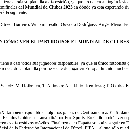
tiene a toda su plantilla a disposición, ya que no tienen a ningún lesi
emifinales del
Mundial de Clubes 2023
en dónde ya está esperando riv
erá la siguiente:
 Stiven Barreiro, William Tesillo, Osvaldo Rodríguez; Ángel Mena, F
 Y CÓMO VER EL PARTIDO POR EL MUNDIAL DE CLUBES (1
 tiene a casi todos sus jugadores disponibles, ya que el único futbolista
riencia de la plantilla porque viene de jugar en Europa durante muchos 
Scholz, M. Hoibraten, T. Akimoto; Atsuki Ito, Ken Iwao; T. Okubo, Ka
 ViX, también disponible en algunos países de Centroamérica. En Suda
n Estados Unidos se transmitirá por Fox Sports. En Chile podrás verlo 
entes dispositivos móviles. Finalmente en España se podrá seguir en Te
ficial de la Federación Internacional de Fútbol, FIFA+, al que sólo pued