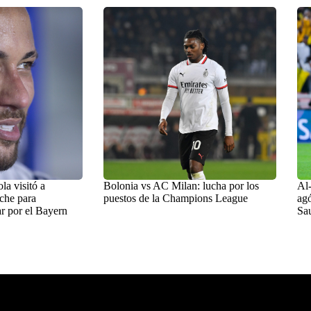
a visitó a
Bolonia vs AC Milan: lucha por los
Al-
che para
puestos de la Champions League
agó
r por el Bayern
Sa