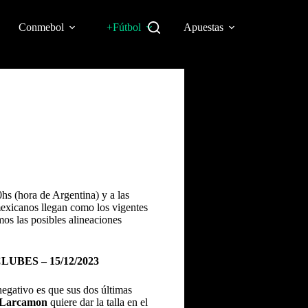
Conmebol
+Fútbol
Apuestas
0hs (hora de Argentina) y a las
mexicanos llegan como los vigentes
mos las posibles alineaciones
BES – 15/12/2023
negativo es que sus dos últimas
 Larcamon
quiere dar la talla en el