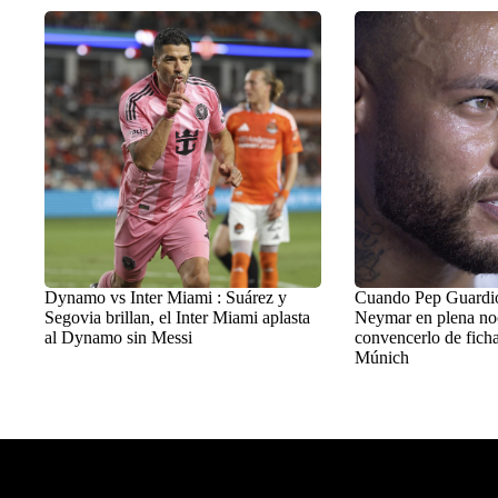
Dynamo vs Inter Miami : Suárez y
Cuando Pep Guardiol
Segovia brillan, el Inter Miami aplasta
Neymar en plena no
al Dynamo sin Messi
convencerlo de ficha
Múnich
Balon Latino
>
+Fútbol