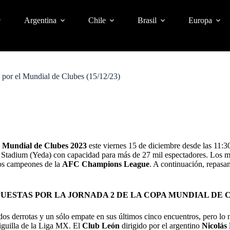
Argentina
Chile
Brasil
Europa
o por el Mundial de Clubes (15/12/23)
l
Mundial de Clubes 2023
este viernes 15 de diciembre desde las 11:3
al Stadium (Yeda) con capacidad para más de 27 mil espectadores. Los 
os campeones de la
AFC Champions League
. A continuación, repasa
ESTAS POR LA JORNADA 2 DE LA COPA MUNDIAL DE CLU
 dos derrotas y un sólo empate en sus últimos cinco encuentros, pero lo 
iguilla de la Liga MX.
El
Club León
dirigido por el argentino
Nicolás