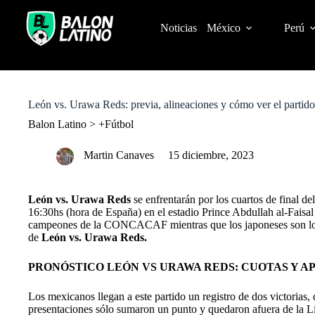
S
k
Noticias
México
Perú
i
p
t
o
c
o
León vs. Urawa Reds: previa, alineaciones y cómo ver el partid
n
t
Balon Latino
>
+Fútbol
e
n
Martin Canaves
15 diciembre, 2023
t
León vs. Urawa Reds
se enfrentarán por los cuartos de final de
16:30hs (hora de España) en el estadio Prince Abdullah al-Fais
campeones de la CONCACAF mientras que los japoneses son l
de
León vs. Urawa Reds.
PRONÓSTICO LEÓN VS URAWA REDS: CUOTAS Y APU
Los mexicanos llegan a este partido un registro de dos victorias,
presentaciones sólo sumaron un punto y quedaron afuera de la L