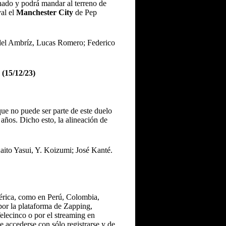
onado y podrá mandar al terreno de
al el
Manchester City
de Pep
idel Ambríz, Lucas Romero; Federico
5/12/23)
 que no puede ser parte de este duelo
años. Dicho esto, la alineación de
ito Yasui, Y. Koizumi; José Kanté.
mérica, como en Perú, Colombia,
por la plataforma de Zapping,
lecinco o por el streaming en
e accederse con sólo registrarse y de