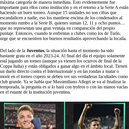
máxima categoría de manera inmediata. Esto evidentemente fue
importante para ellos como institución y en el retorno a la Serie A están
haciendo un buen torneo. Aunque 15 unidades no son cifras que
escandalicen a nadie, eso los mantiene encima de los condenados al
momento rumbo a la Serie B, quienes suman 12, 11 y ocho puntos…
que no representan una gran ventaja en comparación del propio
puntaje. Entonces, cuando te enfrentas a clubes como los de Turín,
urge que se encuentren los buenos resultados aprovechando la localía.
Del lado de la
Juventus
, la situación hasta el momento ha sido
bastante grata en el año 2023-24. Al final del día el equipo solamente
está jugando un torneo (aunque ya vienen los octavos de final de la
Coppa Italia) y están obligados a ganar algo en el ámbito local. Tienen
un duelo directo contra el Internazionale y en las rondas a matar o
morir en el torneo copero se deben ver sus verdaderas facultades como
club grande. Ya se habla que Massimiliano Allegri se va al finalizar la
temporada, la pregunta es si lo hará con trofeos o con las manos vacías
en el estante de la institución juventina.