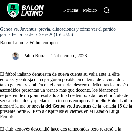
S
k
Noticias
México
Perú
i
p
t
o
Genoa vs. Juventus: previa, alineaciones y cómo ver el partido
c
por la fecha 16 de la Serie A (15/12/23)
o
Balon Latino
>
Fútbol europeo
n
t
e
Pablo Booz
15 diciembre, 2023
n
t
El fútbol italiano demuestra de nueva cuenta su valía ante la élite
europea y entrega el mejor guion posible en el tema de la cima de la
tabla general y también en el drama del descenso. Mientras los recién
ascendidos presentan un torneo más que decente, los bianconeri
requieren de un gran resultado a final de temporada tras el ridículo de
ser sancionados y quedarse sin torneos europeos. Por ello Balón Latino
preparó la mejor
previa del Genoa vs. Juventus
de la jornada 15 de la
presente Serie A. Esto a disputarse el viernes en el Estadio Luigi
Ferraris.
El club genovés descendió hace dos temporadas pero regresó a la