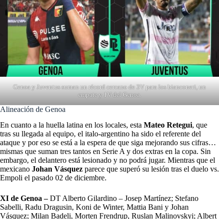
Genoa y Juventus suman un récord cercano de 3V para los bianconeri, un
empate y 1V del Genoa.
Alineación de Genoa
En cuanto a la huella latina en los locales, esta
Mateo Retegui
, que
tras su llegada al equipo, el italo-argentino ha sido el referente del
ataque y por eso se está a la espera de que siga mejorando sus cifras…
mismas que suman tres tantos en Serie A y dos extras en la copa. Sin
embargo, el delantero está lesionado y no podrá jugar. Mientras que el
mexicano
Johan Vásquez
parece que superó su lesión tras el duelo vs.
Empoli el pasado 02 de diciembre.
XI de Genoa –
DT Alberto Gilardino – Josep Martínez; Stefano
Sabelli, Radu Dragusin, Koni de Winter, Mattia Bani y Johan
Vásquez; Milan Badelj, Morten Frendrup, Ruslan Malinovskyi; Albert