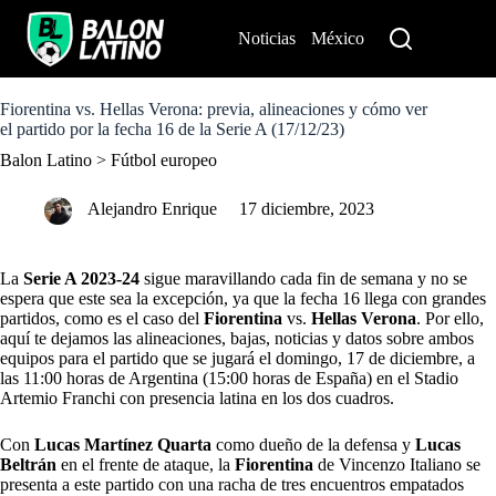
S
k
Noticias
México
Perú
i
p
t
o
Fiorentina vs. Hellas Verona: previa, alineaciones y cómo ver
c
el partido por la fecha 16 de la Serie A (17/12/23)
o
Balon Latino
>
Fútbol europeo
n
t
e
Alejandro Enrique
17 diciembre, 2023
n
t
La
Serie A 2023-24
sigue maravillando cada fin de semana y no se
espera que este sea la excepción, ya que la fecha 16 llega con grandes
partidos, como es el caso del
Fiorentina
vs.
Hellas Verona
. Por ello,
aquí te dejamos las alineaciones, bajas, noticias y datos sobre ambos
equipos para el partido que se jugará el domingo, 17 de diciembre, a
las 11:00 horas de Argentina (15:00 horas de España) en el Stadio
Artemio Franchi con presencia latina en los dos cuadros.
Con
Lucas Martínez Quarta
como dueño de la defensa y
Lucas
Beltrán
en el frente de ataque, la
Fiorentina
de Vincenzo Italiano se
presenta a este partido con una racha de tres encuentros empatados