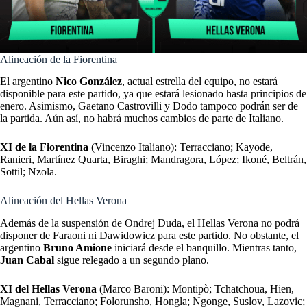
Alineación de la Fiorentina
El argentino
Nico González
, actual estrella del equipo, no estará
disponible para este partido, ya que estará lesionado hasta principios de
enero. Asimismo, Gaetano Castrovilli y Dodo tampoco podrán ser de
la partida. Aún así, no habrá muchos cambios de parte de Italiano.
XI de la Fiorentina
(Vincenzo Italiano): Terracciano; Kayode,
Ranieri, Martínez Quarta, Biraghi; Mandragora, López; Ikoné, Beltrán,
Sottil; Nzola.
Alineación del Hellas Verona
Además de la suspensión de Ondrej Duda, el Hellas Verona no podrá
disponer de Faraoni ni Dawidowicz para este partido. No obstante, el
argentino
Bruno Amione
iniciará desde el banquillo. Mientras tanto,
Juan Cabal
sigue relegado a un segundo plano.
XI del Hellas Verona
(Marco Baroni):
Montipò; Tchatchoua, Hien,
Magnani, Terracciano; Folorunsho, Hongla; Ngonge, Suslov, Lazovic;