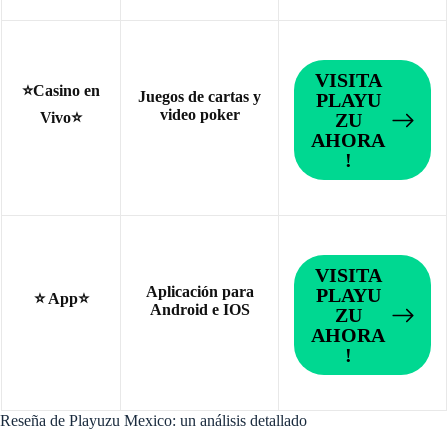
VISITA
⭐️Casino en
Juegos de cartas y
PLAYU
video poker
Vivo⭐️
ZU
AHORA
!
VISITA
Aplicación para
PLAYU
⭐️ App⭐️
Android e IOS
ZU
AHORA
!
Reseña de Playuzu Mexico: un análisis detallado