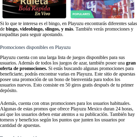
Si lo que te interesa es el bingo, en Playuzu encontrarás diferentes salas
de
bingo, videobingo, slingos, y más
. También verás promociones y
raspaditas para seguir apostando.
Promociones disponibles en Playuzu
Playuzu cuenta con una larga lista de juegos disponibles para sus
usuarios. Además de todos los juegos de azar, también posee una
gran
oferta de promociones.
Si estás buscando algunas promociones para
beneficiarte, podrás encontrar varias en Playuzu. Este sitio de apuestas
posee una promoción de un bono de bienvenida para todos los
usuarios nuevos. Esto consiste en 50 giros gratis después de tu primer
depósito.
Además, cuenta con otras promociones para los usuarios habituales.
Algunas de estas promos que ofrece Playuzu Mexico duran 24 horas,
así que los usuarios deben estar atentos a su publicación. También hay
torneos y beneficios según los puntos que junten los usuarios por
cantidad de apuestas.