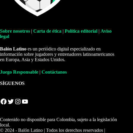
Sobre nosotros
|
Carta de ética
|
Política editorial
|
Aviso
legal
Balón Latino
es un periódico digital especializado en
información sobre jugadores y entrenadores latinoamericanos
en Europa, Asia y Estados Unidos.
Juego Responsable
|
Contáctanos
SÍGUENOS
Facebook
Twitter
Instagram
YouTube
Contenido no disponible para Colombia, sujeto a la legislación
local.
© 2024 - Balón Latino | Todos los derechos reservados |