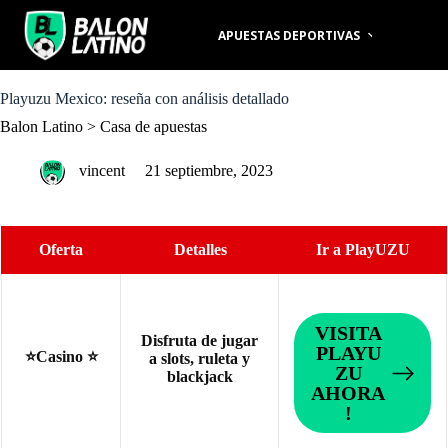
S
k
APUESTAS DEPORTIVAS
PR
i
p
t
o
Playuzu Mexico: reseña con análisis detallado
c
Balon Latino
>
Casa de apuestas
o
n
t
vincent
21 septiembre, 2023
e
n
t
Oferta
Detalles
Ir a PlayUZU
VISITA
Disfruta de jugar
PLAYU
⭐️Casino ⭐️
a slots, ruleta y
ZU
blackjack
AHORA
!