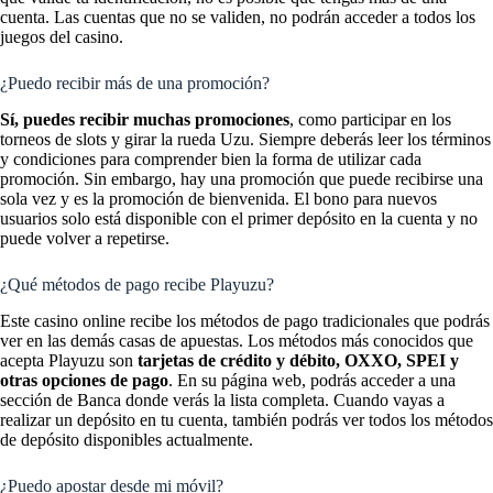
cuenta. Las cuentas que no se validen, no podrán acceder a todos los
juegos del casino.
¿Puedo recibir más de una promoción?
Sí, puedes recibir muchas promociones
, como participar en los
torneos de slots y girar la rueda Uzu. Siempre deberás leer los términos
y condiciones para comprender bien la forma de utilizar cada
promoción. Sin embargo, hay una promoción que puede recibirse una
sola vez y es la promoción de bienvenida. El bono para nuevos
usuarios solo está disponible con el primer depósito en la cuenta y no
puede volver a repetirse.
¿Qué métodos de pago recibe Playuzu?
Este casino online recibe los métodos de pago tradicionales que podrás
ver en las demás casas de apuestas. Los métodos más conocidos que
acepta Playuzu son
tarjetas de crédito y débito, OXXO, SPEI y
otras opciones de pago
. En su página web, podrás acceder a una
sección de Banca donde verás la lista completa. Cuando vayas a
realizar un depósito en tu cuenta, también podrás ver todos los métodos
de depósito disponibles actualmente.
¿Puedo apostar desde mi móvil?