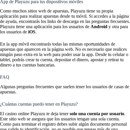
App de Playuzu para tus dispositivos móviles
Como muchos sitios web de apuestas, Playuzu tiene su propia
aplicación para realizar apuestas desde tu móvil. Si accedes a la página
de ayuda, encontrarás los links de descarga en las preguntas frecuentes.
Playuzu tiene una aplicación para los usuarios de
Android
y otra para
los usuarios de
iOS
.
En la app móvil encontrarás todas las mismas oportunidades de
apuestas que aparecen en la página web. No es necesario que realices
ningún paso extra en la web para poder usar la app. Desde tu celular o
tablet, podrás crear tu cuenta, depositar el dinero, apostar y retirar tu
dinero a tus cuentas bancarias.
FAQ
Algunas preguntas frecuentes que suelen tener los usuarios de casas de
apuestas.
¿Cuántas cuentas puedo tener en Playuzu?
El casino online Playuzu te deja tener
solo una cuenta por usuario
.
Este sitio web se asegura que los usuarios tengan una sola cuenta.
Como para terminar el registro debes subir algún documento personal
que valide tu identificación, no es posible que tengas más de una