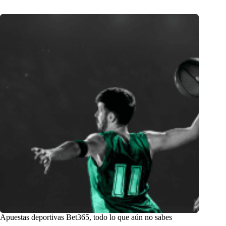
Apuestas deportivas Bet365, todo lo que aún no sabes