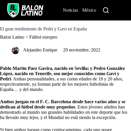
S
k
Noticias
México
Perú
i
p
t
o
El gran rendimiento de Pedri y Gavi en España
c
Balon Latino
>
Fútbol europeo
o
n
t
Alejandro Enrique
29 noviembre, 2022
e
n
t
Pablo Martín Páez Gavira, nacido en Sevilla; y Pedro González
López, nacido en Tenerife, son mejor conocidos como Gavi y
Pedri
. Ambas personalidades, a sus cortas edades de 18 y 20 años,
respectivamente, ya forman parte de los mejores futbolistas de
España… y del mundo.
Ambos juegan en el F. C. Barcelona desde hace varios años y se
dedican al fútbol desde muy pequeños
. Estos jóvenes adultos han
demostrado al mundo sus grandes habilidades en este deporte que los
ha llevado muy lejos, y el Mundial no está siendo la excepción.
Si bien ambos juegan como centrocampistas, cada uno posee