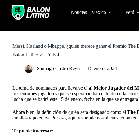
S
k
Noticias
México
Perú
i
p
t
o
c
o
Messi, Haaland o Mbappé, ¿quién merece ganar el Premio The 
n
t
Balon Latino
>
+Fútbol
e
n
Santiago Castro Reyes
15 enero, 2024
t
La terna de nominados para llevarse el
al Mejor Jugador del 
tres enormes jugadores que se esperaban han entrado en la corres
lucha que se batirá este 15 de enero, fecha en la que se entregará
Ahora bien, la definición de quién será designado como el
The B
amplios y potentes. Por eso, aquí respondemos al cuestionamien
Te puede interesar: