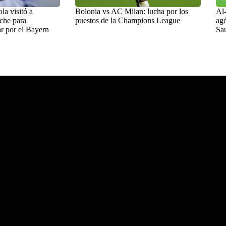
a visitó a
Bolonia vs AC Milan: lucha por los
Al-
che para
puestos de la Champions League
agó
r por el Bayern
Sa