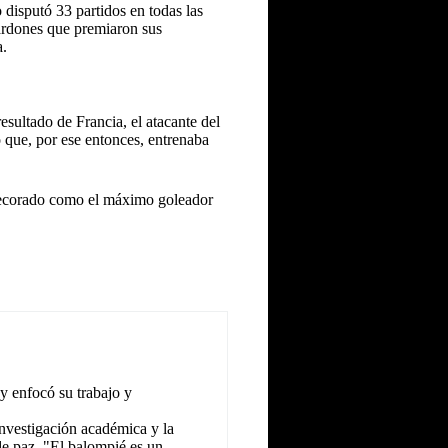
ro disputó 33 partidos en todas las
lardones que premiaron sus
a.
esultado de Francia, el atacante del
 que, por ese entonces, entrenaba
ecorado como el máximo goleador
y enfocó su trabajo y
investigación académica y la
 de paz. "El balompié es un