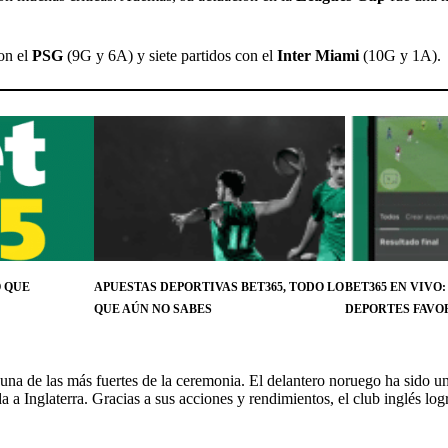
on el
PSG
(9G y 6A) y siete partidos con el
Inter Miami
(10G y 1A).
O QUE
APUESTAS DEPORTIVAS BET365, TODO LO
BET365 EN VIVO:
QUE AÚN NO SABES
DEPORTES FAVO
una de las más fuertes de la ceremonia. El delantero noruego ha sido 
 a Inglaterra. Gracias a sus acciones y rendimientos, el club inglés log