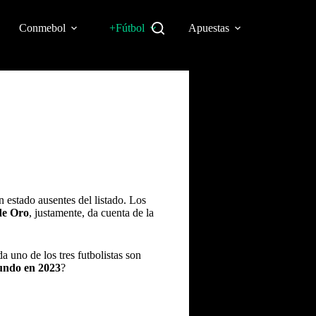
Conmebol
+Fútbol
Apuestas
n estado ausentes del listado. Los
de Oro
, justamente, da cuenta de la
a uno de los tres futbolistas son
undo en 2023
?