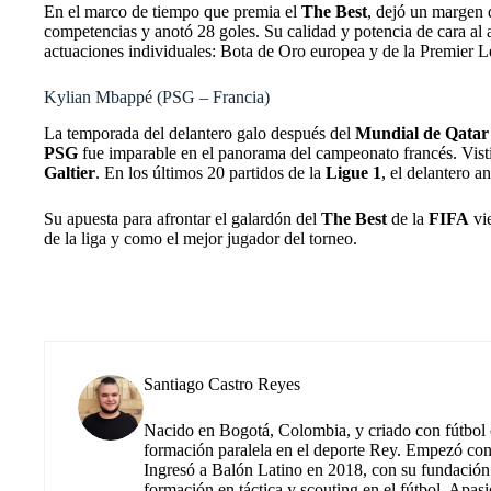
En el marco de tiempo que premia el
The Best
, dejó un margen 
competencias y anotó 28 goles. Su calidad y potencia de cara al 
actuaciones individuales: Bota de Oro europea y de la Premier L
Kylian Mbappé (PSG – Francia)
La temporada del delantero galo después del
Mundial de Qatar
PSG
fue imparable en el panorama del campeonato francés. Vist
Galtier
. En los últimos 20 partidos de la
Ligue 1
, el delantero a
Su apuesta para afrontar el galardón del
The Best
de la
FIFA
vie
de la liga y como el mejor jugador del torneo.
Santiago Castro Reyes
Nacido en Bogotá, Colombia, y criado con fútbol c
formación paralela en el deporte Rey. Empezó co
Ingresó a Balón Latino en 2018, con su fundación.
formación en táctica y scouting en el fútbol. Apas