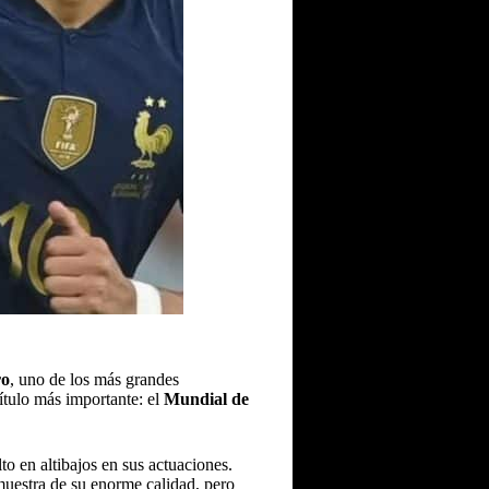
ro
, uno de los más grandes
título más importante: el
Mundial de
o en altibajos en sus actuaciones.
uestra de su enorme calidad, pero