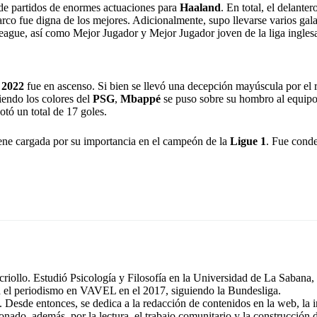
de partidos de enormes actuaciones para
Haaland
. En total, el delante
arco fue digna de los mejores. Adicionalmente, supo llevarse varios ga
eague, así como Mejor Jugador y Mejor Jugador joven de la liga ingles
 2022
fue en ascenso. Si bien se llevó una decepción mayúscula por el r
iendo los colores del
PSG
,
Mbappé
se puso sobre su hombro al equipo
notó un total de 17 goles.
ne cargada por su importancia en el campeón de la
Ligue 1
. Fue cond
riollo. Estudió Psicología y Filosofía en la Universidad de La Sabana, 
n el periodismo en VAVEL en el 2017, siguiendo la Bundesliga.
 Desde entonces, se dedica a la redacción de contenidos en la web, la 
ionado, además, por la lectura, el trabajo comunitario y la construcción