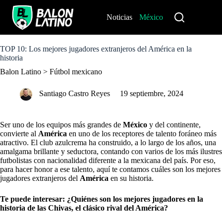
S
k
Noticias
México
Perú
i
p
t
o
TOP 10: Los mejores jugadores extranjeros del América en la
c
historia
o
Balon Latino
>
Fútbol mexicano
n
t
e
Santiago Castro Reyes
19 septiembre, 2024
n
t
Ser uno de los equipos más grandes de
México
y del continente,
convierte al
América
en uno de los receptores de talento foráneo más
atractivo. El club azulcrema ha construido, a lo largo de los años, una
amalgama brillante y seductora, contando con varios de los más ilustres
futbolistas con nacionalidad diferente a la mexicana del país. Por eso,
para hacer honor a ese talento, aquí te contamos cuáles son los mejores
jugadores extranjeros del
América
en su historia.
Te puede interesar:
¿Quiénes son los mejores jugadores en la
historia de las Chivas, el clásico rival del América?