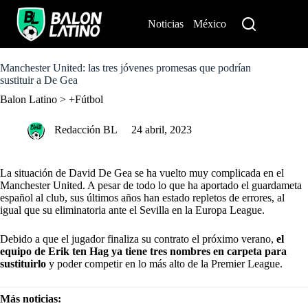
S
k
Noticias
México
Perú
i
p
t
o
Manchester United: las tres jóvenes promesas que podrían
c
sustituir a De Gea
o
Balon Latino
>
+Fútbol
n
t
e
Redacción BL
24 abril, 2023
n
t
La situación de David De Gea se ha vuelto muy complicada en el
Manchester United. A pesar de todo lo que ha aportado el guardameta
español al club, sus últimos años han estado repletos de errores, al
igual que su eliminatoria ante el Sevilla en la Europa League.
Debido a que el jugador finaliza su contrato el próximo verano,
el
equipo de Erik ten Hag ya tiene tres nombres en carpeta para
sustituirlo
y poder competir en lo más alto de la Premier League.
Más noticias: