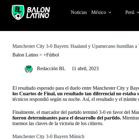
S
k
Noticias
México
Perú
i
p
t
o
c
o
Manchester City 3-0 Bayern: Haaland y Upamecano humillan a
n
t
Balon Latino
>
+Fútbol
e
n
Redacción BL
11 abril, 2023
t
El resultado esperado para el duelo entre Manchester City y Bay
los Cuartos de Final, un resultado tan diferencial no estaba 
técnicos respondió según su noche. Así, el resultado y el trámite
Finalmente, el marcador del partido terminó 3-0 en favor del Ma
fueron determinantes para el desarrollo del partido.
Mientras 
traemos las claves de la victoria de los
citizens.
Manchester City 3-0 Bayern Múnich