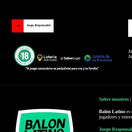
Juego Responsable
+18
Ju
Ju
Sobre nosotros
|
Balón Latino
es 
jugadores y entre
Juego Responsa