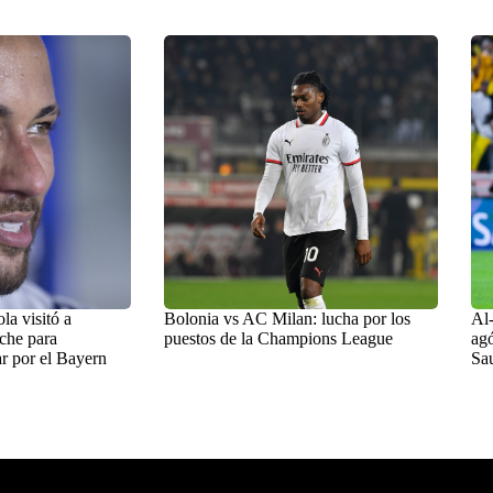
a visitó a
Bolonia vs AC Milan: lucha por los
Al-
che para
puestos de la Champions League
agó
r por el Bayern
Sa