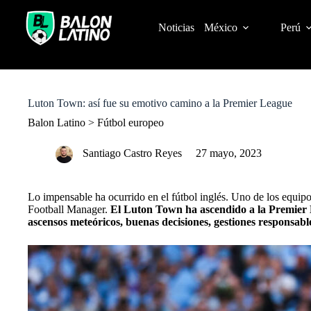
S
k
Noticias
México
Perú
i
p
t
o
c
o
Luton Town: así fue su emotivo camino a la Premier League
n
t
Balon Latino
>
Fútbol europeo
e
n
Santiago Castro Reyes
27 mayo, 2023
t
Lo impensable ha ocurrido en el fútbol inglés. Uno de los equi
Football Manager.
El Luton Town ha ascendido a la Premier 
ascensos meteóricos, buenas decisiones, gestiones responsables