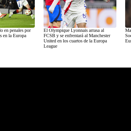
o en penales por
El Olympique Lyonnais arrasa al
Man
s en la Europa
FCSB y se enfrentará al Manchester
Soc
United en los cuartos de la Europa
Eu
League