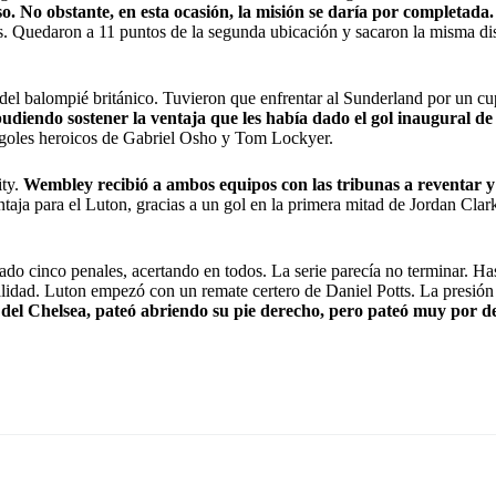
. No obstante, en esta ocasión, la misión se daría por completada.
nes. Quedaron a 11 puntos de la segunda ubicación y sacaron la misma dis
del balompié británico. Tuvieron que enfrentar al Sunderland por un cup
pudiendo sostener la ventaja que les había dado el gol inaugural d
goles heroicos de Gabriel Osho y Tom Lockyer.
ity.
Wembley recibió a ambos equipos con las tribunas a reventar y
ja para el Luton, gracias a un gol en la primera mitad de Jordan Cla
do cinco penales, acertando en todos. La serie parecía no terminar. Has
alidad. Luton empezó con un remate certero de Daniel Potts. La presión 
el Chelsea, pateó abriendo su pie derecho, pero pateó muy por deb