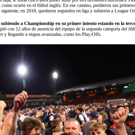
 como ocurre en el fútbol inglés. En ese camino, perdieron sus primero
ño siguiente, en 2018, quedaron segundos en liga y subieron a League O
subiendo a Championship en su primer intento estando en la terce
ió con 12 años de ausencia del equipo de la segunda categoría del fútb
er y llegando a etapas avanzadas, como los Play-Offs.