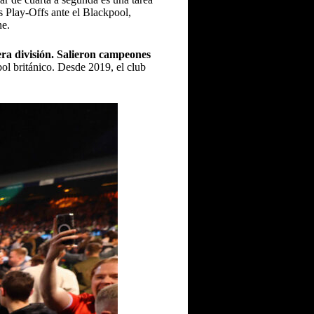
s Play-Offs ante el Blackpool,
ne.
ra división.
Salieron campeones
ol británico. Desde 2019, el club