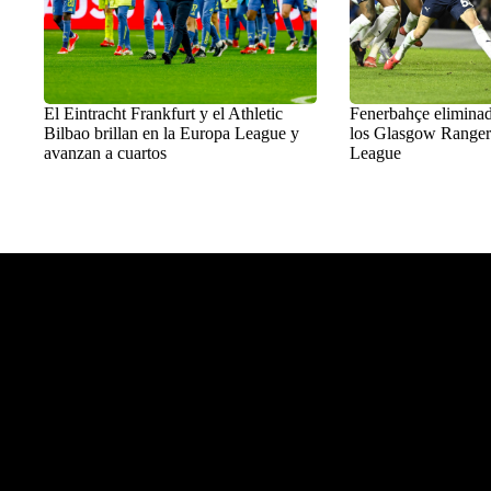
El Eintracht Frankfurt y el Athletic
Fenerbahçe eliminad
Bilbao brillan en la Europa League y
los Glasgow Ranger
avanzan a cuartos
League
Balon Latino
>
Fútbol europeo