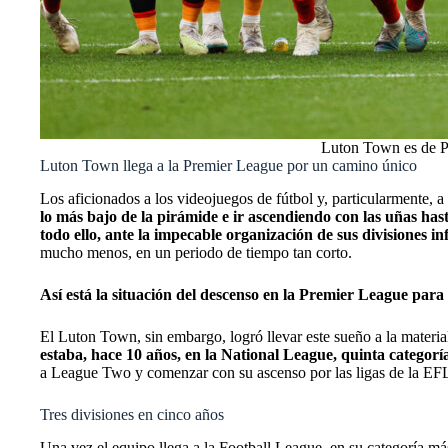
Luton Town es de Pr
Luton Town llega a la Premier League por un camino único
Los aficionados a los videojuegos de fútbol y, particularmente, a
lo más bajo de la pirámide e ir ascendiendo con las uñas hasta
todo ello, ante la impecable organización de sus divisiones in
mucho menos, en un periodo de tiempo tan corto.
Así está la situación del descenso en la Premier League par
El Luton Town, sin embargo, logró llevar este sueño a la materi
estaba, hace 10 años, en la National League, quinta categoría
a League Two y comenzar con su ascenso por las ligas de la EF
Tres divisiones en cinco años
Una vez el equipo llega a la Football League, en su categoría más