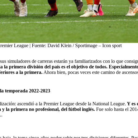
emier League | Fuente: David Klein / Sportimage – Icon sport
 sus simuladores de carreras estarán ya familiarizados con lo que consig
 la primera división del país es el objetivo de todos. Especialmente,
feriores a la primera.
Ahora bien, pocas veces este camino de ascensos h
a la temporada 2022-2023
alización: ascendió a la Premier League desde la National League.
Y es 
 y la primera no profesional, del fútbol inglés.
Fue solo hasta el 201
L.
 baja, le toma cinco años poder subir por tres divisiones diferentes. Pa