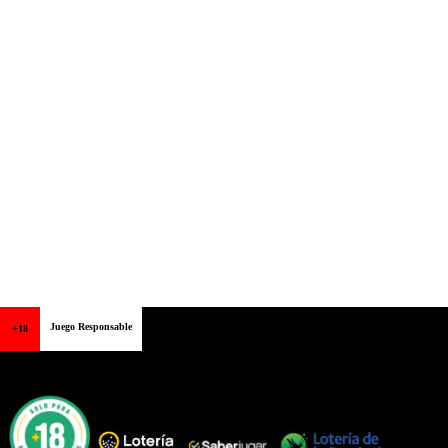
Juego Responsable
+18