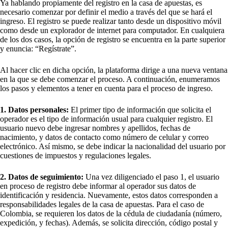
Ya hablando propiamente del registro en la casa de apuestas, es
necesario comenzar por definir el medio a través del que se hará el
ingreso. El registro se puede realizar tanto desde un dispositivo móvil
como desde un explorador de internet para computador. En cualquiera
de los dos casos, la opción de registro se encuentra en la parte superior
y enuncia: “Regístrate”.
Al hacer clic en dicha opción, la plataforma dirige a una nueva ventana
en la que se debe comenzar el proceso. A continuación, enumeramos
los pasos y elementos a tener en cuenta para el proceso de ingreso.
1. Datos personales:
El primer tipo de información que solicita el
operador es el tipo de información usual para cualquier registro. El
usuario nuevo debe ingresar nombres y apellidos, fechas de
nacimiento, y datos de contacto como número de celular y correo
electrónico. Así mismo, se debe indicar la nacionalidad del usuario por
cuestiones de impuestos y regulaciones legales.
2. Datos de seguimiento:
Una vez diligenciado el paso 1, el usuario
en proceso de registro debe informar al operador sus datos de
identificación y residencia. Nuevamente, estos datos corresponden a
responsabilidades legales de la casa de apuestas. Para el caso de
Colombia, se requieren los datos de la cédula de ciudadanía (número,
expedición, y fechas). Además, se solicita dirección, código postal y