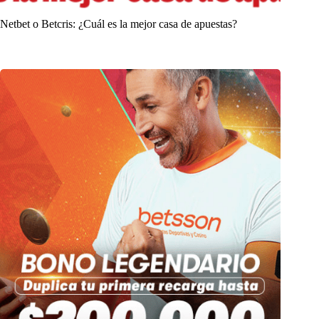
Netbet o Betcris: ¿Cuál es la mejor casa de apuestas?