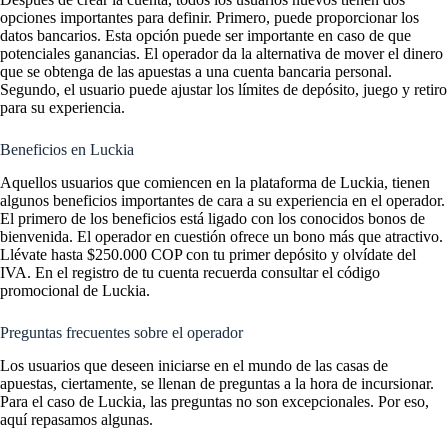
opciones importantes para definir. Primero, puede proporcionar los
datos bancarios. Esta opción puede ser importante en caso de que
potenciales ganancias. El operador da la alternativa de mover el dinero
que se obtenga de las apuestas a una cuenta bancaria personal.
Segundo, el usuario puede ajustar los límites de depósito, juego y retiro
para su experiencia.
Beneficios en Luckia
Aquellos usuarios que comiencen en la plataforma de Luckia, tienen
algunos beneficios importantes de cara a su experiencia en el operador.
El primero de los beneficios está ligado con los conocidos bonos de
bienvenida. El operador en cuestión ofrece un bono más que atractivo.
Llévate hasta $250.000 COP con tu primer depósito y olvídate del
IVA. En el registro de tu cuenta recuerda consultar el
código
promocional de Luckia
.
Preguntas frecuentes sobre el operador
Los usuarios que deseen iniciarse en el mundo de las casas de
apuestas, ciertamente, se llenan de preguntas a la hora de incursionar.
Para el caso de Luckia, las preguntas no son excepcionales. Por eso,
aquí repasamos algunas.