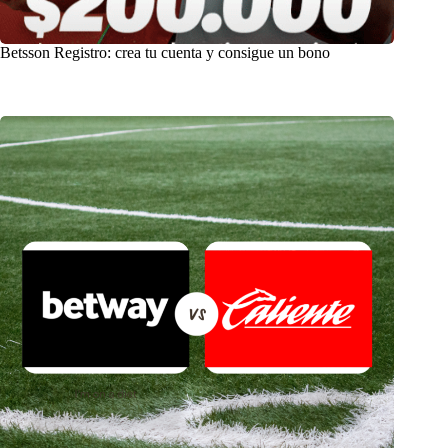
Betsson Registro: crea tu cuenta y consigue un bono