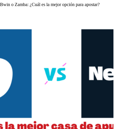
Bwin o Zamba: ¿Cuál es la mejor opción para apostar?