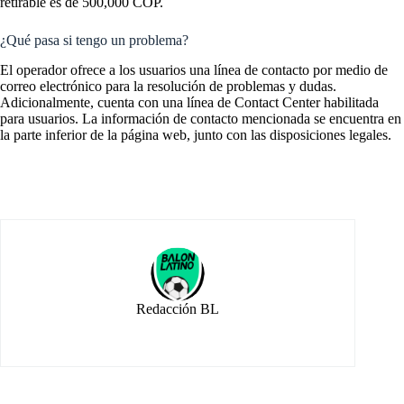
retirable es de 500,000 COP.
¿Qué pasa si tengo un problema?
El operador ofrece a los usuarios una línea de contacto por medio de
correo electrónico para la resolución de problemas y dudas.
Adicionalmente, cuenta con una línea de Contact Center habilitada
para usuarios. La información de contacto mencionada se encuentra en
la parte inferior de la página web, junto con las disposiciones legales.
Redacción BL