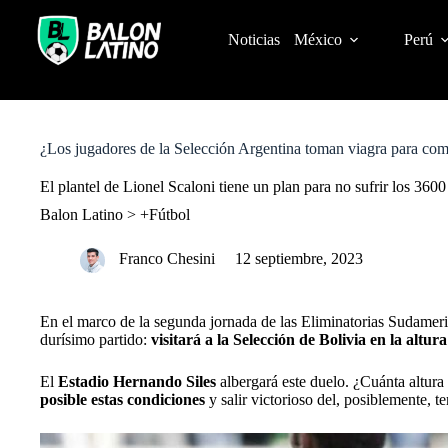
S
k
Noticias
México
Perú
i
p
t
o
c
o
¿Los jugadores de la Selección Argentina toman viagra para comb
n
t
El plantel de Lionel Scaloni tiene un plan para no sufrir los 360
e
n
Balon Latino
>
+Fútbol
t
Franco Chesini
12 septiembre, 2023
En el marco de la segunda jornada de las Eliminatorias Sudame
durísimo partido:
visitará a la Selección de Bolivia en la altur
El
Estadio Hernando Siles
albergará este duelo. ¿Cuánta altura
posible estas condiciones
y salir victorioso del, posiblemente, t