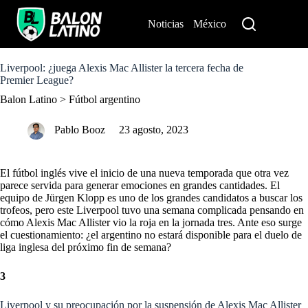
S
k
Noticias
México
Perú
i
p
t
o
Liverpool: ¿juega Alexis Mac Allister la tercera fecha de
c
Premier League?
o
Balon Latino
>
Fútbol argentino
n
t
e
Pablo Booz
23 agosto, 2023
n
t
El fútbol inglés vive el inicio de una nueva temporada que otra vez
parece servida para generar emociones en grandes cantidades. El
equipo de Jürgen Klopp es uno de los grandes candidatos a buscar los
trofeos, pero este Liverpool tuvo una semana complicada pensando en
cómo Alexis Mac Allister vio la roja en la jornada tres. Ante eso surge
el cuestionamiento: ¿el argentino no estará disponible para el duelo de
liga inglesa del próximo fin de semana?
3
Liverpool y su preocupación por la suspensión de Alexis Mac Allister