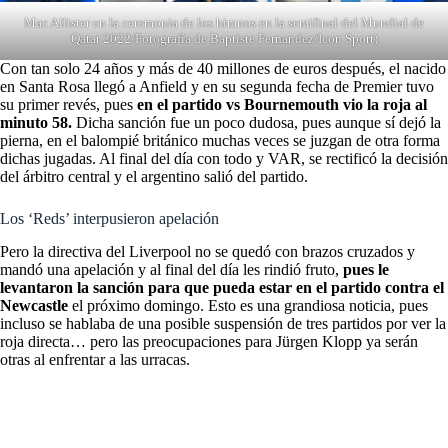
Mac Allister en la ceremonia de los himnos en la semifinal del Mundial de
Qatar 2022/Fotografía de Baptiste Fernandez/Icon Sport)
Con tan solo 24 años y más de 40 millones de euros después, el nacido
en Santa Rosa llegó a Anfield y en su segunda fecha de Premier tuvo
su primer revés, pues
en el partido vs Bournemouth vio la roja al
minuto 58.
Dicha sanción fue un poco dudosa, pues aunque sí dejó la
pierna, en el balompié británico muchas veces se juzgan de otra forma
dichas jugadas. Al final del día con todo y VAR, se rectificó la decisión
del árbitro central y el argentino salió del partido.
Los ‘Reds’ interpusieron apelación
Pero la directiva del Liverpool no se quedó con brazos cruzados y
mandó una apelación y al final del día les rindió fruto,
pues le
levantaron la sanción para que pueda estar en el partido contra el
Newcastle
el próximo domingo. Esto es una grandiosa noticia, pues
incluso se hablaba de una posible suspensión de tres partidos por ver la
roja directa… pero las preocupaciones para Jürgen Klopp ya serán
otras al enfrentar a las urracas.