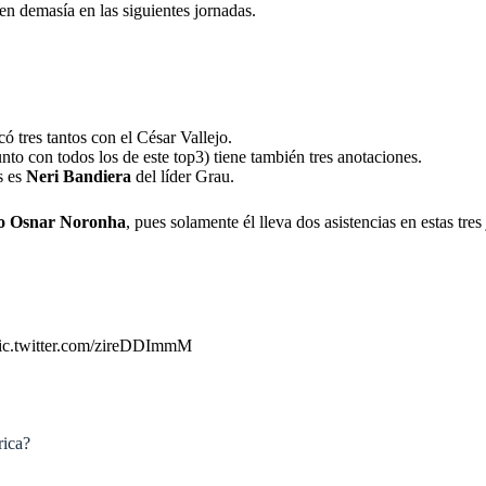
 en demasía en las siguientes jornadas.
ó tres tantos con el César Vallejo.
nto con todos los de este top3) tiene también tres anotaciones.
s es
Neri Bandiera
del líder Grau.
no Osnar Noronha
,
pues solamente él lleva dos asistencias en estas tre
ic.twitter.com/zireDDImmM
rica?