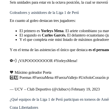
Seis unidades para estar en la octava posición, la cual se moverá
Goleadores y asistidores de la Liga 1 de Perú
En cuanto al goleo destacan tres jugadores:
El primero es
Yorleys Mena
. El ariete colombiano ya marc
El segundo es
Carlos Garcés.
El delantero ecuatoriano (ju
Y el que completa este mini listado de máximos goleadore
Y en el tema de las asistencias el único que destaca
es el perua
⚽️💨 ¡VAPOOOOOOOOR
#YorleysMena
!
🧡 Máximo goleador Poeta
4️⃣7️⃣ Poemas
#FuerzaMena
#FuerzaVallejo
#UnSoloCorazón
p
— UCV – Club Deportivo (@clubucv)
February 19, 2023
¿Qué equipos de la Liga 1 de Perú participan en torneos de Amé
Copa Libertadores