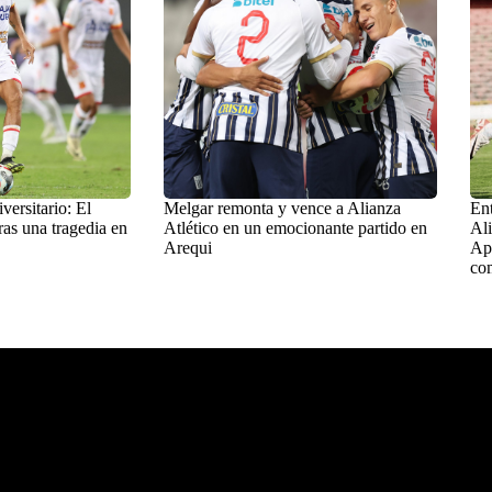
versitario: El
Melgar remonta y vence a Alianza
Ent
ras una tragedia en
Atlético en un emocionante partido en
Ali
Arequi
Ape
com