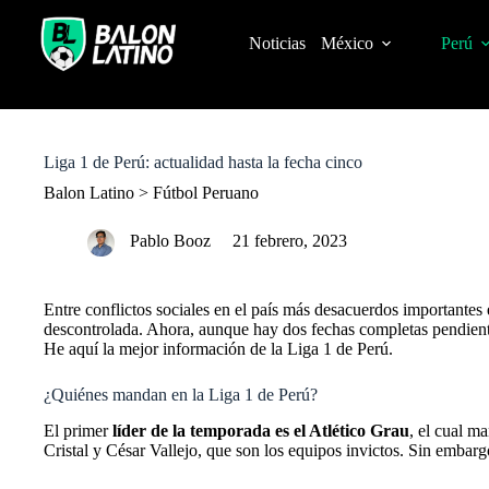
S
k
Noticias
México
Perú
i
p
t
o
c
o
Liga 1 de Perú: actualidad hasta la fecha cinco
n
t
Balon Latino
>
Fútbol Peruano
e
n
Pablo Booz
21 febrero, 2023
t
Entre conflictos sociales en el país más desacuerdos importantes
descontrolada. Ahora, aunque hay dos fechas completas pendientes
He aquí la mejor información de la Liga 1 de Perú.
¿Quiénes mandan en la Liga 1 de Perú?
El primer
líder de la temporada es el Atlético Grau
, el cual m
Cristal y César Vallejo, que son los equipos invictos. Sin embarg