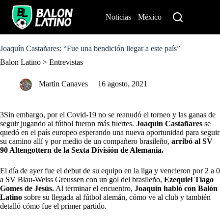
S
k
Noticias
México
Perú
i
p
t
o
Joaquín Castañares: “Fue una bendición llegar a este país”
c
Balon Latino
>
Entrevistas
o
n
t
Martin Canaves
16 agosto, 2021
e
n
t
3Sin embargo, por el Covid-19 no se reanudó el torneo y las ganas de
seguir jugando al fútbol fueron más fuertes.
Joaquín Castañares
se
quedó en el país europeo esperando una nueva oportunidad para seguir
su camino allí y por medio de un compañero brasileño,
arribó al SV
90 Altengottern de la Sexta División de Alemania.
El día de ayer fue el debut de su equipo en la liga
y vencieron por 2 a 0
a SV Blau-Weiss Greussen con un gol del brasileño,
Ezequiel Tiago
Gomes de Jesús.
Al terminar el encuentro,
Joaquín habló con Balón
Latino
sobre su llegada al fútbol alemán, cómo ve al club y también
detalló cómo fue el primer partido.