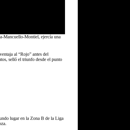
ia-Mancuello-Montiel, ejercía una
ventaja al “Rojo” antes del
s, selló el triunfo desde el punto
gundo lugar en la Zona B de la Liga
oza.