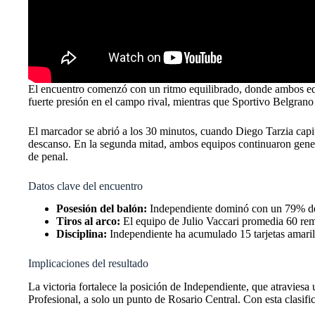
El encuentro comenzó con un ritmo equilibrado, donde ambos equi
fuerte presión en el campo rival, mientras que Sportivo Belgrano 
El marcador se abrió a los 30 minutos, cuando Diego Tarzia capita
descanso. En la segunda mitad, ambos equipos continuaron genera
de penal.
Datos clave del encuentro
Posesión del balón:
Independiente dominó con un 79% de
Tiros al arco:
El equipo de Julio Vaccari promedia 60 rema
Disciplina:
Independiente ha acumulado 15 tarjetas amarill
Implicaciones del resultado
La victoria fortalece la posición de Independiente, que atravie
Profesional, a solo un punto de Rosario Central. Con esta clasif