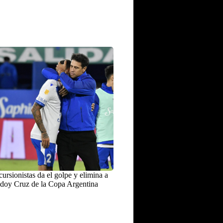
ursionistas da el golpe y elimina a
doy Cruz de la Copa Argentina