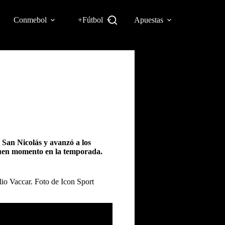
Conmebol
+Fútbol
Apuestas
 San Nicolás y avanzó a los
 buen momento en la temporada.
io Vaccar. Foto de Icon Sport