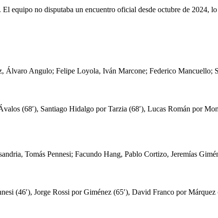
 El equipo no disputaba un encuentro oficial desde octubre de 2024, lo 
, Álvaro Angulo; Felipe Loyola, Iván Marcone; Federico Mancuello; S
valos (68′), Santiago Hidalgo por Tarzia (68′), Lucas Román por Mont
ssandria, Tomás Pennesi; Facundo Hang, Pablo Cortizo, Jeremías Gim
nesi (46′), Jorge Rossi por Giménez (65′), David Franco por Márquez 