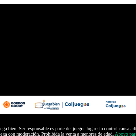
ega bien. Ser responsable es parte del juego. Jugar sin control causa ad
ega con moderación. Prohibida la venta a menores de edad.
Apoyo para