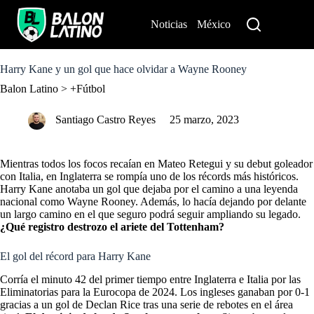
S
k
Noticias
México
Perú
i
p
t
o
Harry Kane y un gol que hace olvidar a Wayne Rooney
c
Balon Latino
>
+Fútbol
o
n
t
Santiago Castro Reyes
25 marzo, 2023
e
n
t
Mientras todos los focos recaían en Mateo Retegui y su debut goleador
con Italia, en Inglaterra se rompía uno de los récords más históricos.
Harry Kane anotaba un gol que dejaba por el camino a una leyenda
nacional como Wayne Rooney. Además, lo hacía dejando por delante
un largo camino en el que seguro podrá seguir ampliando su legado.
¿Qué registro destrozo el ariete del Tottenham?
El gol del récord para Harry Kane
Corría el minuto 42 del primer tiempo entre Inglaterra e Italia por las
Eliminatorias para la Eurocopa de 2024. Los ingleses ganaban por 0-1
gracias a un gol de Declan Rice tras una serie de rebotes en el área