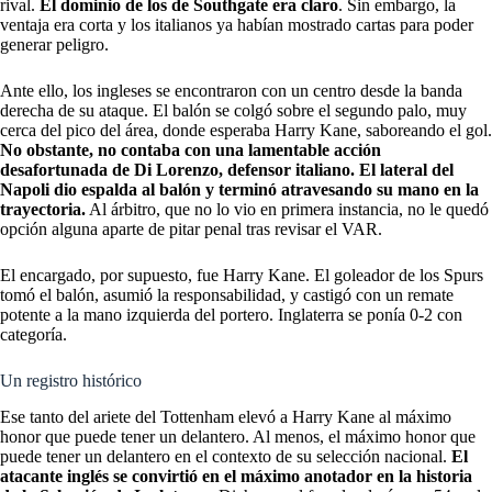
rival.
El dominio de los de Southgate era claro
. Sin embargo, la
ventaja era corta y los italianos ya habían mostrado cartas para poder
generar peligro.
Ante ello, los ingleses se encontraron con un centro desde la banda
derecha de su ataque. El balón se colgó sobre el segundo palo, muy
cerca del pico del área, donde esperaba Harry Kane, saboreando el gol.
No obstante, no contaba con una lamentable acción
desafortunada de Di Lorenzo, defensor italiano. El lateral del
Napoli dio espalda al balón y terminó atravesando su mano en la
trayectoria.
Al árbitro, que no lo vio en primera instancia, no le quedó
opción alguna aparte de pitar penal tras revisar el VAR.
El encargado, por supuesto, fue Harry Kane. El goleador de los Spurs
tomó el balón, asumió la responsabilidad, y castigó con un remate
potente a la mano izquierda del portero. Inglaterra se ponía 0-2 con
categoría.
Un registro histórico
Ese tanto del ariete del Tottenham elevó a Harry Kane al máximo
honor que puede tener un delantero. Al menos, el máximo honor que
puede tener un delantero en el contexto de su selección nacional.
El
atacante inglés se convirtió en el máximo anotador en la historia