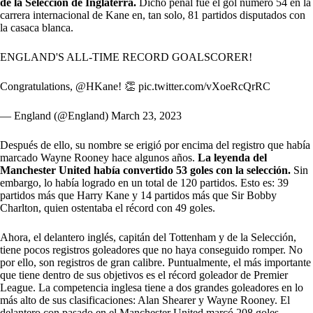
de la Selección de Inglaterra.
Dicho penal fue el gol número 54 en la
carrera internacional de Kane en, tan solo, 81 partidos disputados con
la casaca blanca.
ENGLAND'S ALL-TIME RECORD GOALSCORER!
Congratulations,
@HKane
! 👏
pic.twitter.com/vXoeRcQrRC
— England (@England)
March 23, 2023
Después de ello, su nombre se erigió por encima del registro que había
marcado Wayne Rooney hace algunos años.
La leyenda del
Manchester United había convertido 53 goles con la selección.
Sin
embargo, lo había logrado en un total de 120 partidos. Esto es: 39
partidos más que Harry Kane y 14 partidos más que Sir Bobby
Charlton, quien ostentaba el récord con 49 goles.
Ahora, el delantero inglés, capitán del Tottenham y de la Selección,
tiene pocos registros goleadores que no haya conseguido romper. No
por ello, son registros de gran calibre. Puntualmente, el más importante
que tiene dentro de sus objetivos es el récord goleador de Premier
League. La competencia inglesa tiene a dos grandes goleadores en lo
más alto de sus clasificaciones: Alan Shearer y Wayne Rooney. El
delantero con pasado en el Manchester United marcó 208 goles,