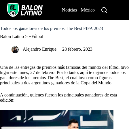
S
k
Noticias
México
Perú
i
p
t
o
Todos los ganadores de los premios The Best FIFA 2023
c
Balon Latino
>
+Fútbol
o
n
t
Alejandro Enrique
28 febrero, 2023
e
n
t
Una de las entregas de premios más famosas del mundo del fútbol tuvo
lugar este lunes, 27 de febrero. Por lo tanto, aquí te dejamos todos los
ganadores de los premios The Best, el cual tuvo como figuras
principales a dos argentinos ganadores de la Copa del Mundo.
A continuación, quienes fueron los principales ganadores de esta
edición: