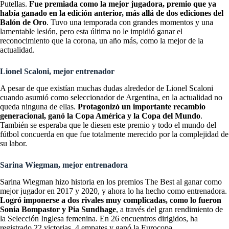
Putellas.
Fue premiada como la mejor jugadora, premio que ya
había ganado en la edición anterior, más allá de dos ediciones del
Balón de Oro
. Tuvo una temporada con grandes momentos y una
lamentable lesión, pero esta última no le impidió ganar el
reconocimiento que la corona, un año más, como la mejor de la
actualidad.
Lionel Scaloni, mejor entrenador
A pesar de que existían muchas dudas alrededor de Lionel Scaloni
cuando asumió como seleccionador de Argentina, en la actualidad no
queda ninguna de ellas.
Protagonizó un importante recambio
generacional, ganó la Copa América y la Copa del Mundo
.
También se esperaba que le diesen este premio y todo el mundo del
fútbol concuerda en que fue totalmente merecido por la complejidad de
su labor.
Sarina Wiegman, mejor entrenadora
Sarina Wiegman hizo historia en los premios The Best al ganar como
mejor jugador en 2017 y 2020, y ahora lo ha hecho como entrenadora.
Logró imponerse a dos rivales muy complicadas, como lo fueron
Sonia Bompastor y Pia Sundhage
, a través del gran rendimiento de
la Selección Inglesa femenina. En 26 encuentros dirigidos, ha
registrado 22 victorias, 4 empates y ganó la Eurocopa.