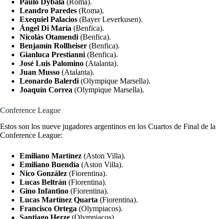
Paulo Dybala
(Roma).
Leandro Paredes
(Roma).
Exequiel Palacios
(Bayer Leverkusen).
Ángel Di María
(Benfica).
Nicolás Otamendi
(Benfica).
Benjamín Rollheiser
(Benfica).
Gianluca Prestianni
(Benfica).
José Luis Palomino
(Atalanta).
Juan Musso
(Atalanta).
Leonardo Balerdi
(Olympique Marsella).
Joaquín Correa
(Olympique Marsella).
Conference League
Estos son los nueve jugadores argentinos en los Cuartos de Final de la
Conference League:
Emiliano Martínez
(Aston Villa).
Emiliano Buendía
(Aston Villa).
Nico González
(Fiorentina).
Lucas Beltrán
(Fiorentina).
Gino Infantino
(Fiorentina).
Lucas Martínez Quarta
(Fiorentina).
Francisco Ortega
(Olympiacos).
Santiago Hezze
(Olympiacos).