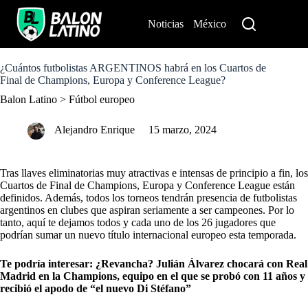
S
k
Noticias
México
Perú
i
p
t
o
¿Cuántos futbolistas ARGENTINOS habrá en los Cuartos de
c
Final de Champions, Europa y Conference League?
o
Balon Latino
>
Fútbol europeo
n
t
e
Alejandro Enrique
15 marzo, 2024
n
t
Tras llaves eliminatorias muy atractivas e intensas de principio a fin, los
Cuartos de Final de Champions, Europa y Conference League están
definidos. Además, todos los torneos tendrán presencia de futbolistas
argentinos en clubes que aspiran seriamente a ser campeones. Por lo
tanto, aquí te dejamos todos y cada uno de los 26 jugadores que
podrían sumar un nuevo título internacional europeo esta temporada.
Te podría interesar:
¿Revancha? Julián Álvarez chocará con Real
Madrid en la Champions, equipo en el que se probó con 11 años y
recibió el apodo de “el nuevo Di Stéfano”