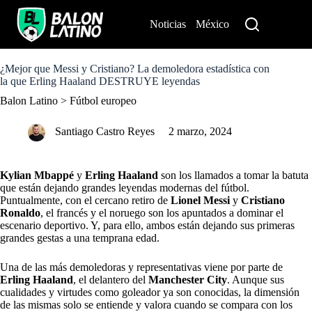
S
k
Noticias
México
Perú
i
p
t
o
¿Mejor que Messi y Cristiano? La demoledora estadística con
c
la que Erling Haaland DESTRUYE leyendas
o
Balon Latino
>
Fútbol europeo
n
t
e
Santiago Castro Reyes
2 marzo, 2024
n
t
Kylian Mbappé
y
Erling Haaland
son los llamados a tomar la batuta
que están dejando grandes leyendas modernas del fútbol.
Puntualmente, con el cercano retiro de
Lionel Messi
y
Cristiano
Ronaldo
, el francés y el noruego son los apuntados a dominar el
escenario deportivo. Y, para ello, ambos están dejando sus primeras
grandes gestas a una temprana edad.
Una de las más demoledoras y representativas viene por parte de
Erling Haaland
, el delantero del
Manchester City
. Aunque sus
cualidades y virtudes como goleador ya son conocidas, la dimensión
de las mismas solo se entiende y valora cuando se compara con los