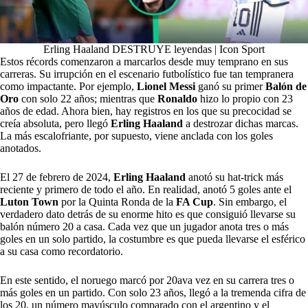
Erling Haaland DESTRUYE leyendas | Icon Sport
Estos récords comenzaron a marcarlos desde muy temprano en sus
carreras. Su irrupción en el escenario futbolístico fue tan tempranera
como impactante. Por ejemplo,
Lionel Messi
ganó su primer
Balón de
Oro
con solo 22 años; mientras que
Ronaldo
hizo lo propio con 23
años de edad. Ahora bien, hay registros en los que su precocidad se
creía absoluta, pero llegó
Erling Haaland
a destrozar dichas marcas.
La más escalofriante, por supuesto, viene anclada con los goles
anotados.
El 27 de febrero de 2024,
Erling Haaland
anotó su hat-trick más
reciente y primero de todo el año. En realidad, anotó 5 goles ante el
Luton Town
por la Quinta Ronda de la
FA Cup
. Sin embargo, el
verdadero dato detrás de su enorme hito es que consiguió llevarse su
balón número 20 a casa. Cada vez que un jugador anota tres o más
goles en un solo partido, la costumbre es que pueda llevarse el esférico
a su casa como recordatorio.
En este sentido, el noruego marcó por 20ava vez en su carrera tres o
más goles en un partido. Con solo 23 años, llegó a la tremenda cifra de
los 20, un número mayúsculo comparado con el argentino y el