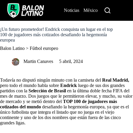
S
k
Noticias
México
Perú
i
p
t
o
¡Un futuro prometedor! Endrick conquista un lugar en el top
c
100 de jugadores más cotizados desafiando la hegemonía
o
europea
n
Balon Latino
>
Fútbol europeo
t
e
n
Martin Canaves
5 abril, 2024
t
Todavía no disputó ningún minuto con la camiseta del
Real Madrid
,
pero todo el mundo habla sobre
Endrick
luego de sus dos grandes
partidos con la
Selección de Brasil
en la última doble fecha FIFA del
mes de marzo. Dos juegos que le permitieron elevar, y mucho, su valor
de mercado y se metió dentro del
TOP 100 de jugadores más
cotizados del mundo
desafiando la hegemonía europea, ya que es el
único futbolista que integra el listado que no juega en el viejo
continente y uno de los dos nombres que están fuera de las cinco
grandes ligas.