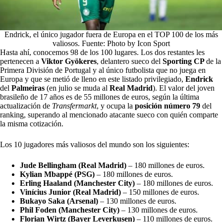
Endrick, el único jugador fuera de Europa en el TOP 100 de los más
valiosos. Fuente: Photo by Icon Sport
Hasta ahí, conocemos 98 de los 100 lugares. Los dos restantes les
pertenecen a
Viktor Gyökeres
, delantero sueco del
Sporting CP
de la
Primera División de Portugal y al único futbolista que no juega en
Europa y que se metió de lleno en este listado privilegiado,
Endrick
del
Palmeiras
(en julio se muda al
Real Madrid
). El valor del joven
brasileño de 17 años es de 55 millones de euros, según la última
actualización de
Transfermarkt
, y ocupa la
posición número 79
del
ranking, superando al mencionado atacante sueco con quién comparte
la misma cotización.
Los 10 jugadores más valiosos del mundo son los siguientes:
Jude Bellingham (Real Madrid)
– 180 millones de euros.
Kylian Mbappé (PSG)
– 180 millones de euros.
Erling Haaland (Manchester City)
– 180 millones de euros.
Vinícius Junior (Real Madrid)
– 150 millones de euros.
Bukayo Saka (Arsenal)
– 130 millones de euros.
Phil Foden (Manchester City)
– 130 millones de euros.
Florian Wirtz (Bayer Leverkusen)
– 110 millones de euros.