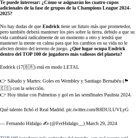
Te puede interesar:
¿Cómo se asignarán los cuatro cupos
adicionales de la fase de grupos de la Champions League 2024-
2025?
No hay dudas de que
Endrick
tiene un futuro más que prometedor,
pero también deberá mantener los pies sobre la tierra, debido a que su
vida cambiará radicalmente de un momento a otro y tendrá que
mantener la mente en calma para que los cambios en su vida no le
afecten dentro del terreno de juego.
¿Qué lugar ocupa Endrick
dentro del TOP 100 de jugadores más valiosos del planeta?
Endrick (17|🇧🇷) está en modo LETAL
👉 Sábado y Martes: Goles en Wembley y Santiago Bernabéu (🏴󠁧󠁢󠁥󠁮󠁧󠁿
🇪🇸) con la selección.
👉 Hoy titular con Palmeiras y gol en las semifinales Paulista 2024.
Qué talento fichó el Real Madrid.
pic.twitter.com/R8DULUVLyG
— Fernando Hidalgo ✍ (@FerHidalgo__)
March 29, 2024