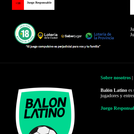
Juego Responsable
+18
Ju
Ju
Sobre nosotros
|
Balón Latino
es 
jugadores y entre
Juego Responsa