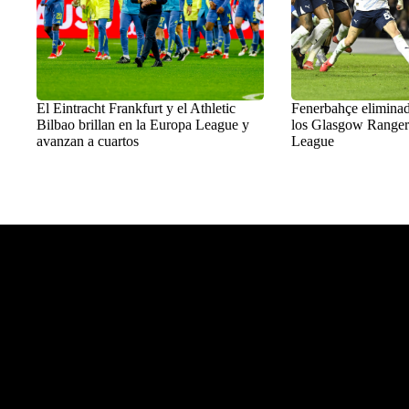
El Eintracht Frankfurt y el Athletic
Fenerbahçe eliminad
Bilbao brillan en la Europa League y
los Glasgow Ranger
avanzan a cuartos
League
Balon Latino
>
Fútbol europeo