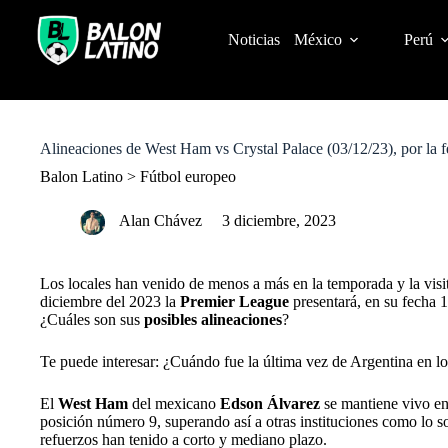
S
k
Noticias
México
Perú
i
p
t
o
c
o
Alineaciones de West Ham vs Crystal Palace (03/12/23), por la 
n
t
Balon Latino
>
Fútbol europeo
e
n
Alan Chávez
3 diciembre, 2023
t
Los locales han venido de menos a más en la temporada y la visit
diciembre del 2023 la
Premier League
presentará, en su fecha
¿Cuáles son sus
posibles alineaciones
?
Te puede interesar: ¿Cuándo fue la última vez de Argentina en l
El
West Ham
del mexicano
Edson Álvarez
se mantiene vivo en
posición número 9, superando así a otras instituciones como lo s
refuerzos han tenido a corto y mediano plazo.