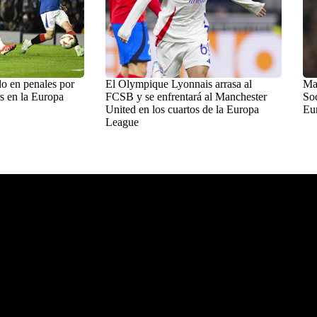
o en penales por
El Olympique Lyonnais arrasa al
Man
s en la Europa
FCSB y se enfrentará al Manchester
Soc
United en los cuartos de la Europa
Eu
League