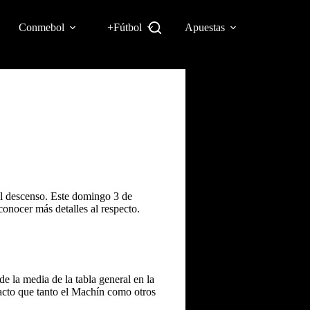
Conmebol
+Fútbol
Apuestas
del descenso. Este domingo 3 de
conocer más detalles al respecto.
e la media de la tabla general en la
pacto que tanto el Machín como otros