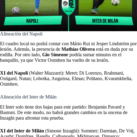
Alineación del Napoli
El cuadro local no podrá contar con Mário Rui ni Jesper Lindström por
lesión. Además, la presencia de
Mathías Olivera
está en duda por su
rodilla. Por otro lado,
Gio Simeone
podría sumar minutos en el
banquillo, ya que Victor Osimhen ha vuelto de su lesión.
XI del Napoli
(Walter Mazzarri): Meret; Di Lorenzo, Rrahmani,
Ostigard, Natan; Lobotka, Anguissa, Elmas; Politano, Kvaratskhelia,
Osimhen.
Alineación del Inter de Milán
El Inter solo tiene dos bajas para este partido: Benjamin Pavard y
Bastoni. De este modo, no habrá grandes cambios en la oncena de
Inzaghi para afrontar esta prueba.
XI del Inter de Milán
(Simone Inzaghi):
Sommer; Darmian, De Vrij,
Acerbi; Dumfries, Barella, Calhanoglu, Mkhitaryan, Dimarco;