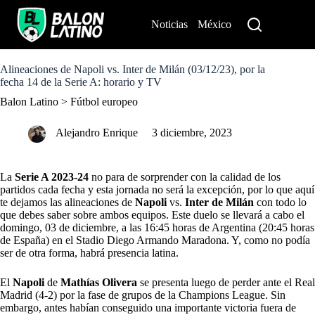
S
k
Noticias
México
Perú
i
p
t
o
Alineaciones de Napoli vs. Inter de Milán (03/12/23), por la
c
fecha 14 de la Serie A: horario y TV
o
Balon Latino
>
Fútbol europeo
n
t
e
Alejandro Enrique
3 diciembre, 2023
n
t
La
Serie A 2023-24
no para de sorprender con la calidad de los
partidos cada fecha y esta jornada no será la excepción, por lo que aquí
te dejamos las alineaciones de
Napoli
vs.
Inter de Milán
con todo lo
que debes saber sobre ambos equipos. Este duelo se llevará a cabo el
domingo, 03 de diciembre, a las 16:45 horas de Argentina (20:45 horas
de España) en el Stadio Diego Armando Maradona. Y, como no podía
ser de otra forma, habrá presencia latina.
El
Napoli
de
Mathías Olivera
se presenta luego de perder ante el Real
Madrid (4-2) por la fase de grupos de la Champions League. Sin
embargo, antes habían conseguido una importante victoria fuera de